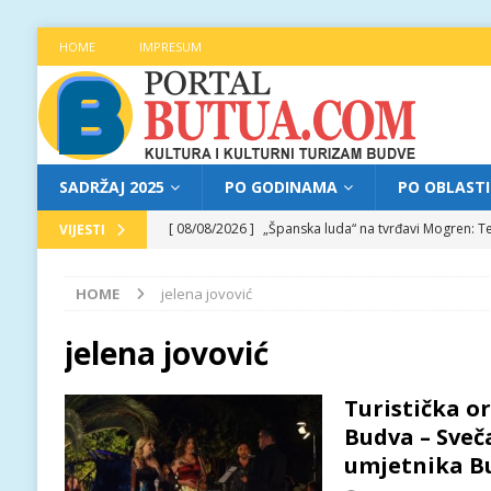
HOME
IMPRESUM
SADRŽAJ 2025
PO GODINAMA
PO OBLAST
[ 08/08/2026 ]
„Španska luda“ na tvrđavi Mogren: Te
VIJESTI
[ 07/08/2026 ]
Najava programa XL festivala „Grad t
HOME
jelena jovović
[ 07/08/2026 ]
Trg pjesnika ugostio Mihajla Pantić
FOKUS
jelena jovović
[ 06/08/2026 ]
Najava programa XL festivala „Grad t
Turistička o
[ 08/08/2026 ]
Najava programa XL festivala „Grad t
Budva – Sveč
umjetnika B