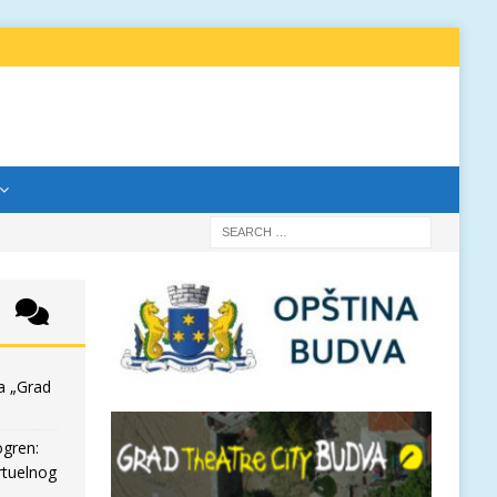
a „Grad
ogren:
rtuelnog