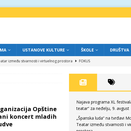
IMA
USTANOVE KULTURE
ŠKOLE
DRUŠTVA
atar između stvarnosti i virtuelnog prostora
FOKUS
eatar“ za subotu, 8. avgust
FOKUS
a: Književnost kao traganje za onim što ne možemo do kraja da dokučimo
eatar“ za petak, 7. avgust
FOKUS
Najava programa XL festival
rganizacija Opštine
teatar“ za neđelju, 9. avgust
eatar“ za neđelju, 9. avgust
FOKUS
ani koncert mladih
„Španska luda“ na tvrđavi M
udve
Teatar između stvarnosti i vi
prostora