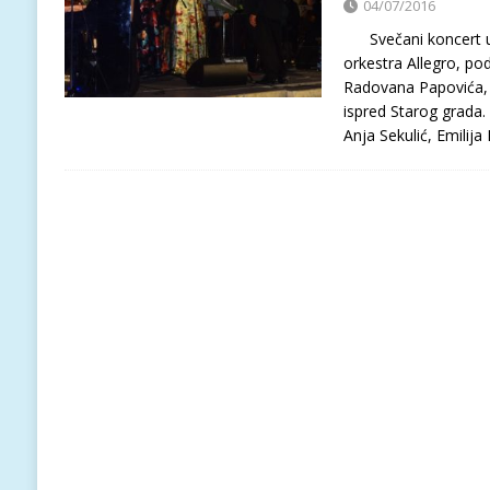
04/07/2016
Svečani koncert u
orkestra Allegro, p
Radovana Papovića, o
ispred Starog grada.
Anja Sekulić, Emilija