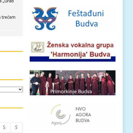
a „Grad
a trećem
S
S