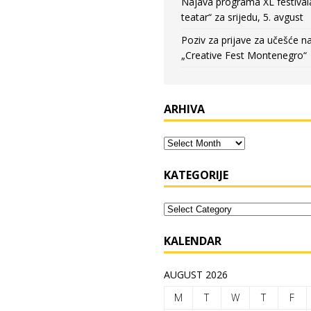
Najava programa XL festival
teatar“ za srijedu, 5. avgust
Poziv za prijave za učešće n
„Creative Fest Montenegro“
ARHIVA
KATEGORIJE
KALENDAR
AUGUST 2026
M
T
W
T
F