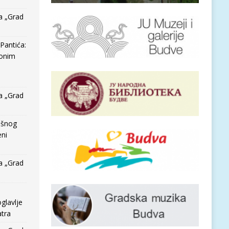
a „Grad
Pantića:
 onim
a „Grad
išnog
eni
a „Grad
glavlje
tra