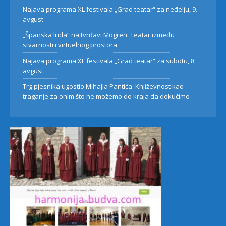
Najava programa XL festivala „Grad teatar“ za neđelju, 9.
avgust
„Španska luda“ na tvrđavi Mogren: Teatar između
stvarnosti i virtuelnog prostora
Najava programa XL festivala „Grad teatar“ za subotu, 8.
avgust
Trg pjesnika ugostio Mihajla Pantića: Književnost kao
traganje za onim što ne možemo do kraja da dokučimo