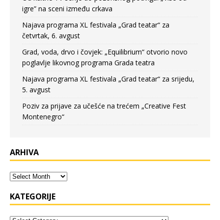
igre” na sceni između crkava
Najava programa XL festivala „Grad teatar“ za
četvrtak, 6. avgust
Grad, voda, drvo i čovjek: „Equilibrium“ otvorio novo
poglavlje likovnog programa Grada teatra
Najava programa XL festivala „Grad teatar“ za srijedu,
5. avgust
Poziv za prijave za učešće na trećem „Creative Fest
Montenegro“
ARHIVA
KATEGORIJE