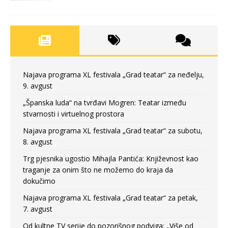
Najava programa XL festivala „Grad teatar“ za neđelju,
9. avgust
„Španska luda“ na tvrđavi Mogren: Teatar između
stvarnosti i virtuelnog prostora
Najava programa XL festivala „Grad teatar“ za subotu,
8. avgust
Trg pjesnika ugostio Mihajla Pantića: Književnost kao
traganje za onim što ne možemo do kraja da
dokučimo
Najava programa XL festivala „Grad teatar“ za petak,
7. avgust
Od kultne TV serije do pozorišnog podviga: „Više od