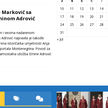
3
4
5
6
7
10
11
12
13
14
e Marković sa
17
18
19
20
21
minom Adrović
24
25
26
27
28
31
m i veoma nadarenom
drović napravila je takođe
« Jul
ena istoričarka umjetnosti Anja
 portala Montenegrina. Povod za
a samostalna izložba Emine Adrović