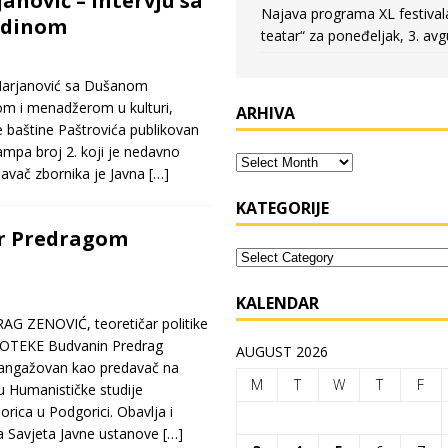
anović – Intervju sa
Najava programa XL festival
dinom
teatar“ za poneđeljak, 3. avg
Marjanović sa Dušanom
m i menadžerom u kulturi,
ARHIVA
e baštine Paštrovića publikovan
ampa broj 2. koji je nedavno
davač zbornika je Javna
[…]
KATEGORIJE
dr Predragom
KALENDAR
G ZENOVIĆ, teoretičar politike
TEKE Budvanin Predrag
AUGUST 2026
 angažovan kao predavač na
M
T
W
T
F
 Humanističke studije
rica u Podgorici. Obavlja i
a Savjeta Javne ustanove
[…]