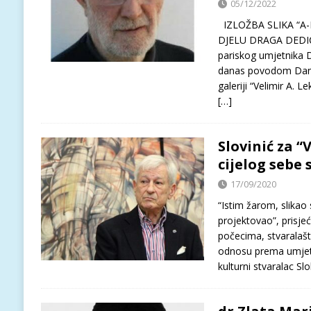
05/12/2022
IZLOŽBA SLIKA “A-
DJELU DRAGA DEDIĆA
pariskog umjetnika 
danas povodom Dana
galeriji “Velimir A. 
[…]
Slovinić za “
cijelog sebe 
17/09/2020
“Istim žarom, slikao 
projektovao”, prisje
počecima, stvaralašt
odnosu prema umjetn
kulturni stvaralac S