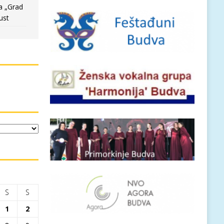
a „Grad
ust
S
S
1
2