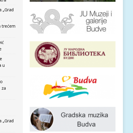
a „Grad
a trećem
vić
e
re
a u
io
e za
a „Grad