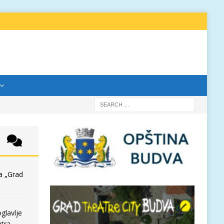
a „Grad
glavlje
tra