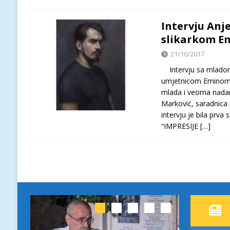
Intervju Anj
slikarkom E
21/10/2017
Intervju sa mlado
umjetnicom Eminom A
mlada i veoma nadar
Marković, saradnica
intervju je bila prv
“IMPRESIJE
[…]