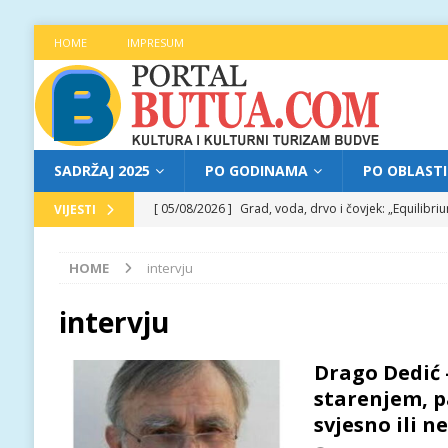
HOME
IMPRESUM
SADRŽAJ 2025
PO GODINAMA
PO OBLAST
[ 05/08/2026 ]
Grad, voda, drvo i čovjek: „Equilibr
VIJESTI
[ 04/08/2026 ]
Najava programa XL festivala „Grad t
HOME
intervju
[ 04/08/2026 ]
Poziv za prijave za učešće na treće
[ 04/08/2026 ]
Jitka Hosprova i Andrija Jovović prir
intervju
[ 05/08/2026 ]
Najava programa XL festivala „Grad t
Drago Dedić 
starenjem, p
svjesno ili ne