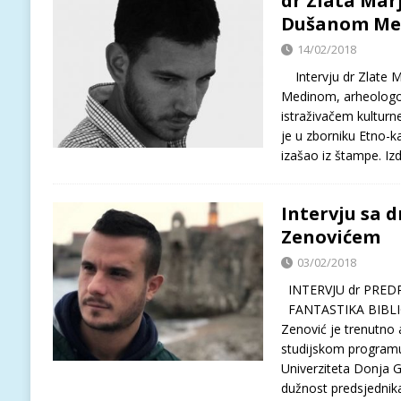
dr Zlata Marj
Dušanom Me
14/02/2018
Intervju dr Zlate 
Medinom, arheologo
istraživačem kulturn
je u zborniku Etno-k
izašao iz štampe. Iz
Intervju sa 
Zenovićem
03/02/2018
INTERVJU dr PREDRA
FANTASTIKA BIBLIO
Zenović je trenutno
studijskom programu
Univerziteta Donja Go
dužnost predsjednik