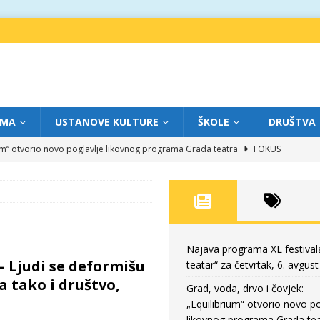
IMA
USTANOVE KULTURE
ŠKOLE
DRUŠTVA
ium“ otvorio novo poglavlje likovnog programa Grada teatra
FOKUS
eatar“ za srijedu, 5. avgust
FOKUS
m „Creative Fest Montenegro“
BAUO
edili veče vrhunske muzike
GRAD TEATAR
eatar“ za četvrtak, 6. avgust
FOKUS
Najava programa XL festival
– Ljudi se deformišu
teatar“ za četvrtak, 6. avgust
a tako i društvo,
Grad, voda, drvo i čovjek:
„Equilibrium“ otvorio novo po
likovnog programa Grada tea