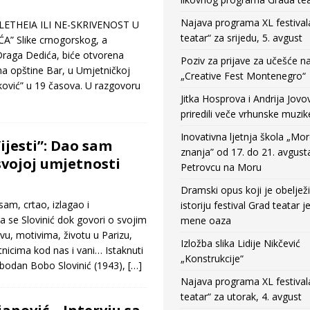
Najava programa XL festival
LETHEIA ILI NE-SKRIVENOST U
teatar“ za srijedu, 5. avgust
” Slike crnogorskog, a
Draga Dedića, biće otvorena
Poziv za prijave za učešće n
 opštine Bar, u Umjetničkoj
„Creative Fest Montenegro“
Leković” u 19 časova. U razgovoru
Jitka Hosprova i Andrija Jovo
priredili veče vrhunske muzik
Inovativna ljetnja škola „Mo
Vijesti”: Dao sam
znanja” od 17. do 21. avgust
svojoj umjetnosti
Petrovcu na Moru
Dramski opus koji je obeljež
sam, crtao, izlagao i
istoriju festival Grad teatar j
ća se Slovinić dok govori o svojim
mene oaza
vu, motivima, životu u Parizu,
Izložba slika Lidije Nikčević
icima kod nas i vani… Istaknuti
„Konstrukcije“
lobodan Bobo Slovinić (1943),
[…]
Najava programa XL festival
teatar“ za utorak, 4. avgust