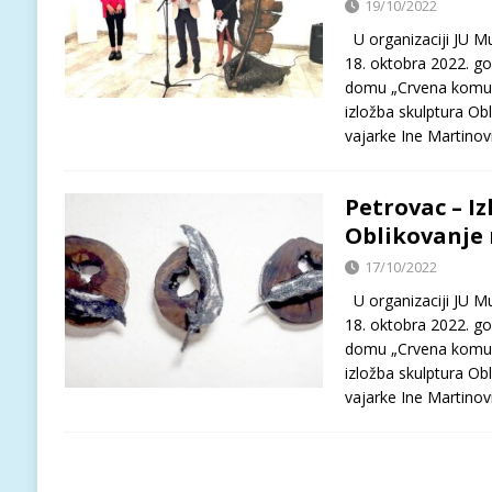
19/10/2022
U organizaciji JU Muz
18. oktobra 2022. g
domu „Crvena komun
izložba skulptura Ob
vajarke Ine Martinov
Petrovac – I
Oblikovanje 
17/10/2022
U organizaciji JU Muz
18. oktobra 2022. g
domu „Crvena komun
izložba skulptura Ob
vajarke Ine Martinov