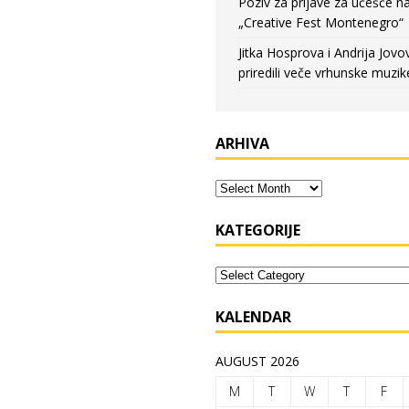
Poziv za prijave za učešće n
„Creative Fest Montenegro“
Jitka Hosprova i Andrija Jovo
priredili veče vrhunske muzik
ARHIVA
KATEGORIJE
KALENDAR
AUGUST 2026
M
T
W
T
F