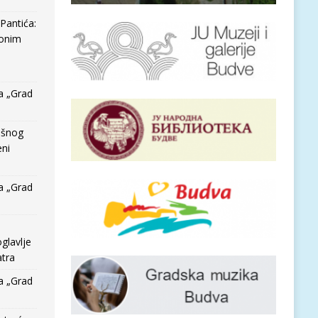
Pantića:
 onim
a „Grad
išnog
eni
a „Grad
glavlje
tra
a „Grad