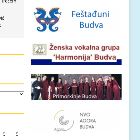
a trećem
vić
e
S
S