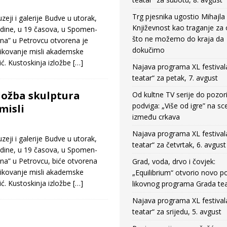
Trg pjesnika ugostio Mihajla 
eji i galerije Budve u utorak,
Književnost kao traganje za
odine, u 19 časova, u Spomen-
što ne možemo do kraja da
a” u Petrovcu otvorena je
dokučimo
likovanje misli akademske
ić. Kustoskinja izložbe
[…]
Najava programa XL festival
teatar“ za petak, 7. avgust
zložba skulptura
Od kultne TV serije do pozor
podviga: „Više od igre” na sc
misli
između crkava
Najava programa XL festival
eji i galerije Budve u utorak,
teatar“ za četvrtak, 6. avgust
odine, u 19 časova, u Spomen-
a” u Petrovcu, biće otvorena
Grad, voda, drvo i čovjek:
likovanje misli akademske
„Equilibrium“ otvorio novo po
ić. Kustoskinja izložbe
[…]
likovnog programa Grada tea
Najava programa XL festival
teatar“ za srijedu, 5. avgust