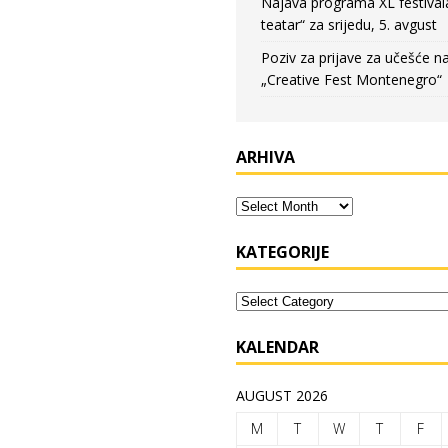
Najava programa XL festival
teatar“ za srijedu, 5. avgust
Poziv za prijave za učešće n
„Creative Fest Montenegro“
ARHIVA
KATEGORIJE
KALENDAR
AUGUST 2026
M
T
W
T
F