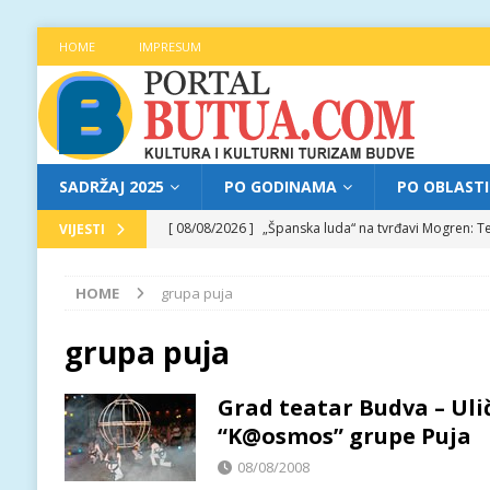
HOME
IMPRESUM
SADRŽAJ 2025
PO GODINAMA
PO OBLAST
[ 08/08/2026 ]
„Španska luda“ na tvrđavi Mogren: Te
VIJESTI
[ 07/08/2026 ]
Najava programa XL festivala „Grad t
HOME
grupa puja
[ 07/08/2026 ]
Trg pjesnika ugostio Mihajla Pantić
FOKUS
grupa puja
[ 06/08/2026 ]
Najava programa XL festivala „Grad t
Grad teatar Budva – Uli
[ 08/08/2026 ]
Najava programa XL festivala „Grad t
“K@osmos” grupe Puja
08/08/2008