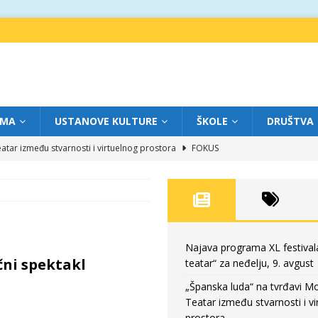
IMA
USTANOVE KULTURE
ŠKOLE
DRUŠTVA
atar između stvarnosti i virtuelnog prostora
FOKUS
eatar“ za subotu, 8. avgust
FOKUS
a: Književnost kao traganje za onim što ne možemo do kraja da dokučimo
eatar“ za petak, 7. avgust
FOKUS
Najava programa XL festival
čni spektakl
teatar“ za neđelju, 9. avgust
eatar“ za neđelju, 9. avgust
FOKUS
„Španska luda“ na tvrđavi M
Teatar između stvarnosti i vi
prostora