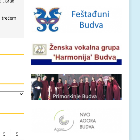
a „Grad
a trećem
S
S