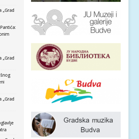
a „Grad
Pantića:
 onim
a „Grad
išnog
eni
a „Grad
glavlje
tra