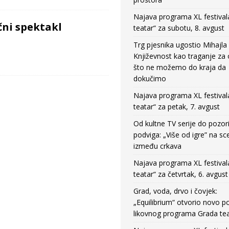
Najava programa XL festival
čni spektakl
teatar“ za subotu, 8. avgust
Trg pjesnika ugostio Mihajla 
Književnost kao traganje za
što ne možemo do kraja da
dokučimo
Najava programa XL festival
teatar“ za petak, 7. avgust
Od kultne TV serije do pozor
podviga: „Više od igre” na sc
između crkava
Najava programa XL festival
teatar“ za četvrtak, 6. avgust
Grad, voda, drvo i čovjek:
„Equilibrium“ otvorio novo po
likovnog programa Grada tea