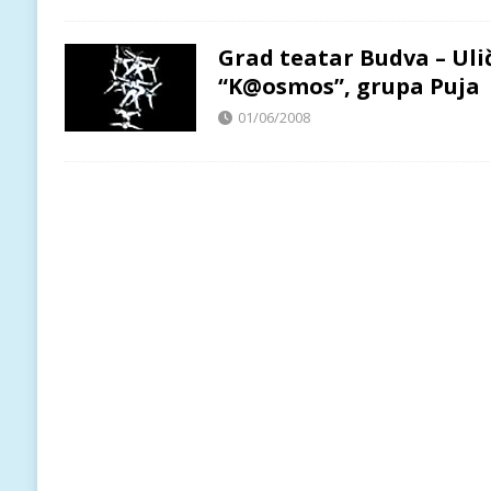
Grad teatar Budva – Uli
“K@osmos”, grupa Puja
01/06/2008