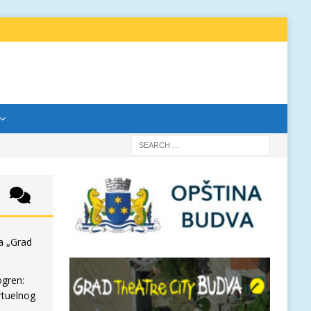
a „Grad
ogren:
rtuelnog