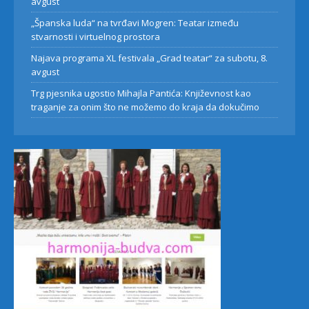
avgust
„Španska luda“ na tvrđavi Mogren: Teatar između
stvarnosti i virtuelnog prostora
Najava programa XL festivala „Grad teatar“ za subotu, 8.
avgust
Trg pjesnika ugostio Mihajla Pantića: Književnost kao
traganje za onim što ne možemo do kraja da dokučimo