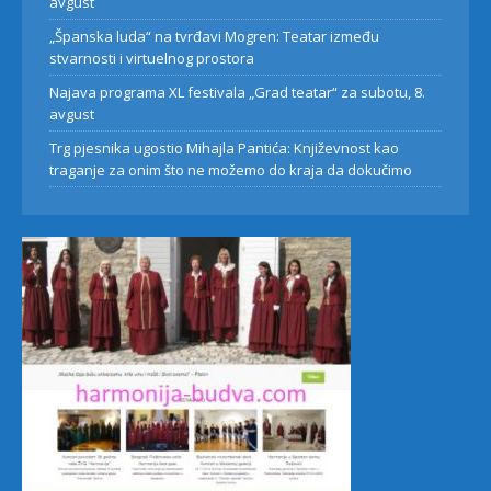
avgust
„Španska luda“ na tvrđavi Mogren: Teatar između
stvarnosti i virtuelnog prostora
Najava programa XL festivala „Grad teatar“ za subotu, 8.
avgust
Trg pjesnika ugostio Mihajla Pantića: Književnost kao
traganje za onim što ne možemo do kraja da dokučimo