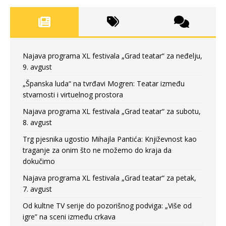
Najava programa XL festivala „Grad teatar“ za neđelju,
9. avgust
„Španska luda“ na tvrđavi Mogren: Teatar između
stvarnosti i virtuelnog prostora
Najava programa XL festivala „Grad teatar“ za subotu,
8. avgust
Trg pjesnika ugostio Mihajla Pantića: Književnost kao
traganje za onim što ne možemo do kraja da
dokučimo
Najava programa XL festivala „Grad teatar“ za petak,
7. avgust
Od kultne TV serije do pozorišnog podviga: „Više od
igre” na sceni između crkava