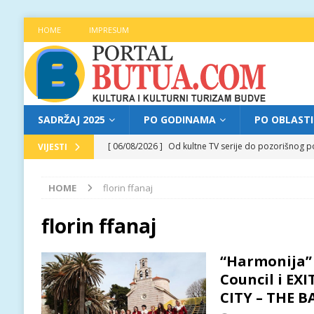
HOME
IMPRESUM
SADRŽAJ 2025
PO GODINAMA
PO OBLAST
[ 06/08/2026 ]
Od kultne TV serije do pozorišnog po
VIJESTI
[ 05/08/2026 ]
Najava programa XL festivala „Grad t
HOME
florin ffanaj
[ 05/08/2026 ]
Grad, voda, drvo i čovjek: „Equilibr
[ 04/08/2026 ]
Najava programa XL festivala „Grad t
florin ffanaj
[ 06/08/2026 ]
Najava programa XL festivala „Grad t
“Harmonija” 
Council i EXI
CITY – THE 