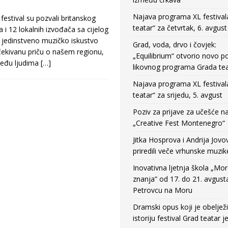
Najava programa XL festival
 festival su pozvali britanskog
teatar“ za četvrtak, 6. avgust
i 12 lokalnih izvođača sa cijelog
li jedinstveno muzičko iskustvo
Grad, voda, drvo i čovjek:
očekivanu priču o našem regionu,
„Equilibrium“ otvorio novo po
među ljudima
[…]
likovnog programa Grada tea
Najava programa XL festival
teatar“ za srijedu, 5. avgust
Poziv za prijave za učešće n
„Creative Fest Montenegro“
Jitka Hosprova i Andrija Jovo
priredili veče vrhunske muzik
Inovativna ljetnja škola „Mo
znanja” od 17. do 21. avgust
Petrovcu na Moru
Dramski opus koji je obeljež
istoriju festival Grad teatar j