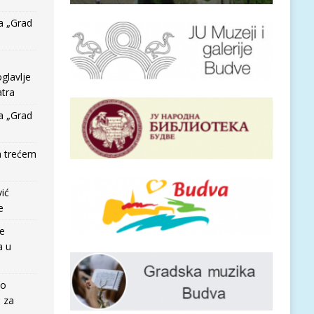
a „Grad
glavlje
tra
a „Grad
a trećem
vić
e
re
a u
io
e za