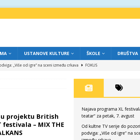
IMA
USTANOVE KULTURE
ŠKOLE
DRUŠTVA
dviga: „Više od igre” na sceni između crkava
FOKUS
eatar“ za četvrtak, 6. avgust
FOKUS
ium“ otvorio novo poglavlje likovnog programa Grada teatra
FOKUS
eatar“ za srijedu, 5. avgust
FOKUS
eatar“ za petak, 7. avgust
FOKUS
Najava programa XL festival
u projektu British
teatar“ za petak, 7. avgust
T festivala – MIX THE
Od kultne TV serije do pozor
BALKANS
podviga: „Više od igre” na sc
između crkava