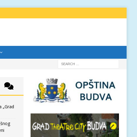
a „Grad
išnog
eni