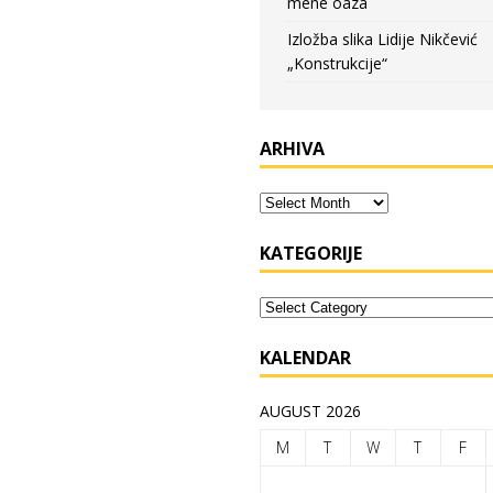
mene oaza
Izložba slika Lidije Nikčević
„Konstrukcije“
ARHIVA
KATEGORIJE
KALENDAR
AUGUST 2026
M
T
W
T
F