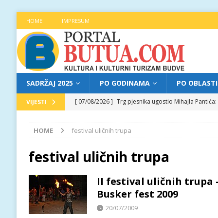
HOME
IMPRESUM
SADRŽAJ 2025
PO GODINAMA
PO OBLAST
[ 07/08/2026 ]
Trg pjesnika ugostio Mihajla Pantić
VIJESTI
FOKUS
HOME
festival uličnih trupa
[ 06/08/2026 ]
Najava programa XL festivala „Grad t
[ 06/08/2026 ]
Od kultne TV serije do pozorišnog po
festival uličnih trupa
[ 05/08/2026 ]
Najava programa XL festivala „Grad t
II festival uličnih trup
[ 07/08/2026 ]
Najava programa XL festivala „Grad t
Busker fest 2009
20/07/2009