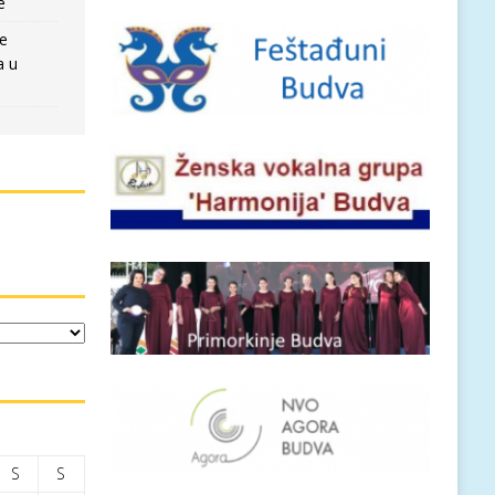
e
re
a u
S
S