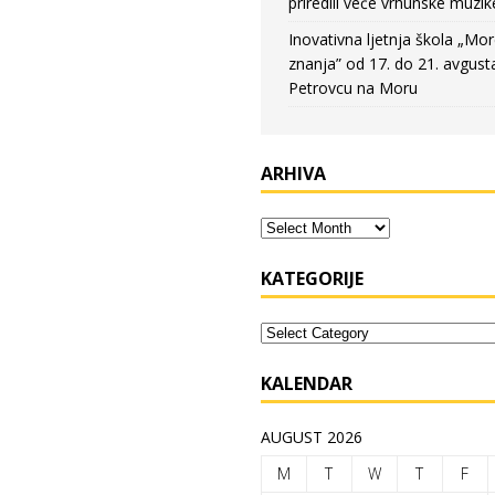
priredili veče vrhunske muzik
Inovativna ljetnja škola „Mo
znanja” od 17. do 21. avgust
Petrovcu na Moru
ARHIVA
KATEGORIJE
KALENDAR
AUGUST 2026
M
T
W
T
F