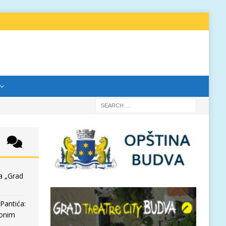
a „Grad
Pantića:
 onim