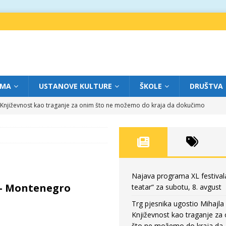
IMA
USTANOVE KULTURE
ŠKOLE
DRUŠTVA
a: Književnost kao traganje za onim što ne možemo do kraja da dokučimo
eatar“ za petak, 7. avgust
FOKUS
dviga: „Više od igre” na sceni između crkava
FOKUS
eatar“ za četvrtak, 6. avgust
FOKUS
Najava programa XL festival
a – Montenegro
teatar“ za subotu, 8. avgust
eatar“ za subotu, 8. avgust
FOKUS
Trg pjesnika ugostio Mihajla 
Književnost kao traganje za
što ne možemo do kraja da