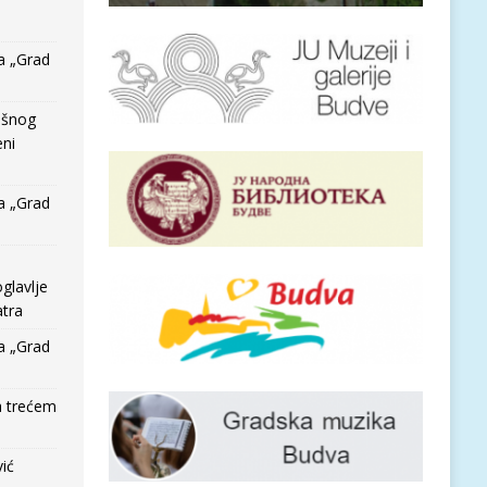
a „Grad
išnog
eni
a „Grad
glavlje
tra
a „Grad
a trećem
vić