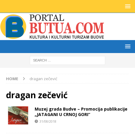
HOME
dragan zečević
dragan zečević
Muzej grada Budve – Promocija publikacije
„JATAGANI U CRNOJ GORI“
31/08/2018