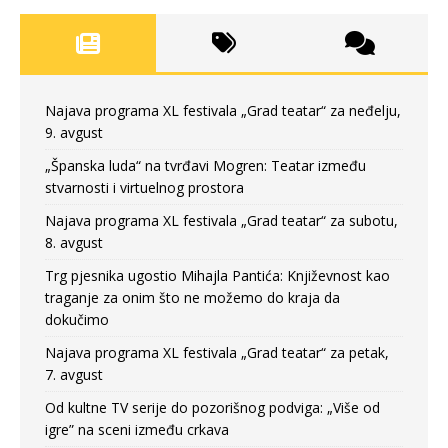
Najava programa XL festivala „Grad teatar“ za neđelju,
9. avgust
„Španska luda“ na tvrđavi Mogren: Teatar između
stvarnosti i virtuelnog prostora
Najava programa XL festivala „Grad teatar“ za subotu,
8. avgust
Trg pjesnika ugostio Mihajla Pantića: Književnost kao
traganje za onim što ne možemo do kraja da
dokučimo
Najava programa XL festivala „Grad teatar“ za petak,
7. avgust
Od kultne TV serije do pozorišnog podviga: „Više od
igre” na sceni između crkava