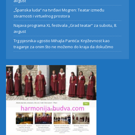
avgust
„Španska luda“ na tvrđavi Mogren: Teatar između
stvarnosti i virtuelnog prostora
Najava programa XL festivala „Grad teatar“ za subotu, 8.
avgust
Trg pjesnika ugostio Mihajla Pantića: Književnost kao
traganje za onim što ne možemo do kraja da dokučimo