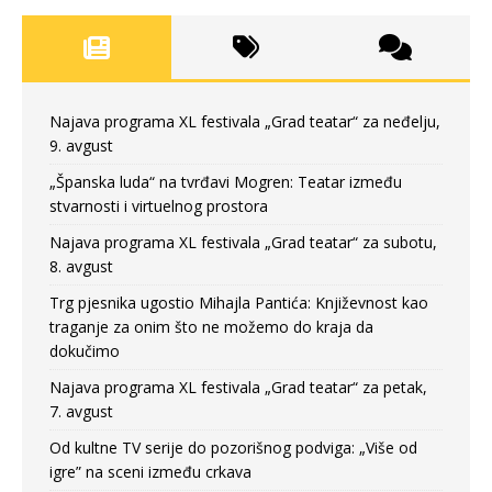
Najava programa XL festivala „Grad teatar“ za neđelju,
9. avgust
„Španska luda“ na tvrđavi Mogren: Teatar između
stvarnosti i virtuelnog prostora
Najava programa XL festivala „Grad teatar“ za subotu,
8. avgust
Trg pjesnika ugostio Mihajla Pantića: Književnost kao
traganje za onim što ne možemo do kraja da
dokučimo
Najava programa XL festivala „Grad teatar“ za petak,
7. avgust
Od kultne TV serije do pozorišnog podviga: „Više od
igre” na sceni između crkava