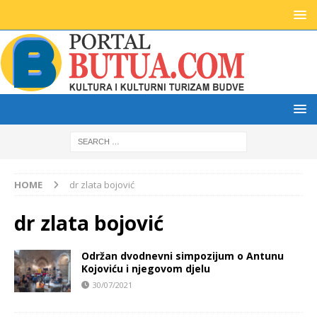
HOME
dr zlata bojović
dr zlata bojović
Održan dvodnevni simpozijum o Antunu
Kojoviću i njegovom djelu
30/07/2021