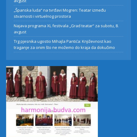
avgust
„Španska luda“ na tvrđavi Mogren: Teatar između
stvarnosti i virtuelnog prostora
Najava programa XL festivala „Grad teatar“ za subotu, 8.
avgust
Trg pjesnika ugostio Mihajla Pantića: Književnost kao
traganje za onim što ne možemo do kraja da dokučimo