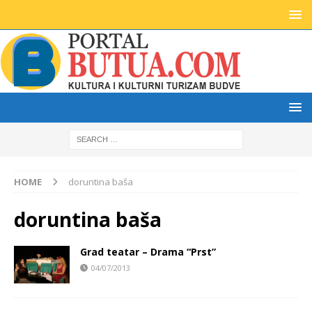
HOME
doruntina baša
doruntina baša
Grad teatar – Drama “Prst”
04/07/2013