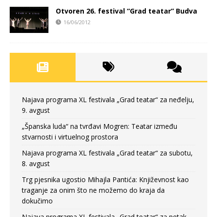
Otvoren 26. festival “Grad teatar” Budva
16/06/2012
Najava programa XL festivala „Grad teatar“ za neđelju,
9. avgust
„Španska luda“ na tvrđavi Mogren: Teatar između
stvarnosti i virtuelnog prostora
Najava programa XL festivala „Grad teatar“ za subotu,
8. avgust
Trg pjesnika ugostio Mihajla Pantića: Književnost kao
traganje za onim što ne možemo do kraja da
dokučimo
Najava programa XL festivala „Grad teatar“ za petak,