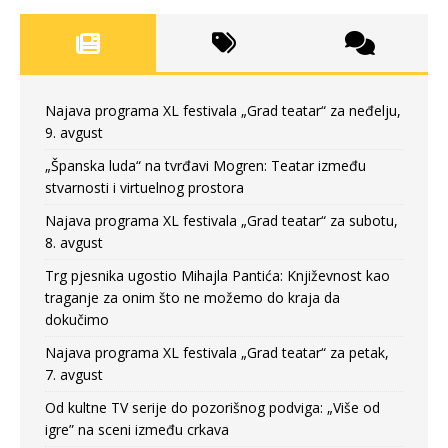
Najava programa XL festivala „Grad teatar“ za neđelju,
9. avgust
„Španska luda“ na tvrđavi Mogren: Teatar između
stvarnosti i virtuelnog prostora
Najava programa XL festivala „Grad teatar“ za subotu,
8. avgust
Trg pjesnika ugostio Mihajla Pantića: Književnost kao
traganje za onim što ne možemo do kraja da
dokučimo
Najava programa XL festivala „Grad teatar“ za petak,
7. avgust
Od kultne TV serije do pozorišnog podviga: „Više od
igre” na sceni između crkava