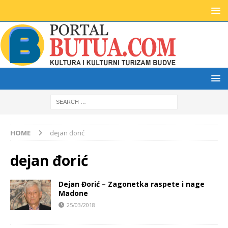
HOME
dejan đorić
dejan đorić
Dejan Đorić – Zagonetka raspete i nage
Madone
25/03/2018