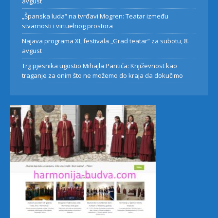
avgust
„Španska luda“ na tvrđavi Mogren: Teatar između
stvarnosti i virtuelnog prostora
Najava programa XL festivala „Grad teatar“ za subotu, 8.
avgust
Trg pjesnika ugostio Mihajla Pantića: Književnost kao
traganje za onim što ne možemo do kraja da dokučimo