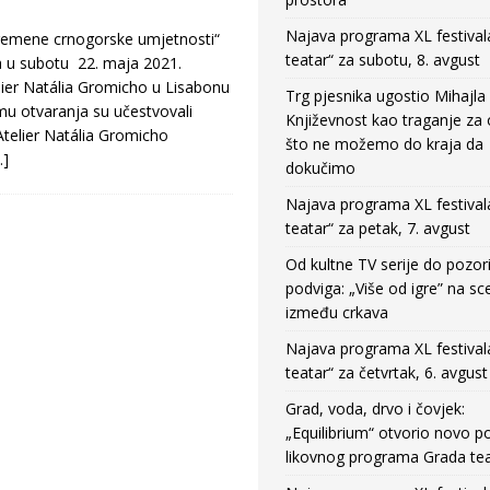
Najava programa XL festival
vremene crnogorske umjetnosti“
teatar“ za subotu, 8. avgust
a u subotu 22. maja 2021.
elier Natália Gromicho u Lisabonu
Trg pjesnika ugostio Mihajla 
mu otvaranja su učestvovali
Književnost kao traganje za
Atelier Natália Gromicho
što ne možemo do kraja da
…]
dokučimo
Najava programa XL festival
teatar“ za petak, 7. avgust
Od kultne TV serije do pozor
podviga: „Više od igre” na sc
između crkava
Najava programa XL festival
teatar“ za četvrtak, 6. avgust
Grad, voda, drvo i čovjek:
„Equilibrium“ otvorio novo po
likovnog programa Grada tea