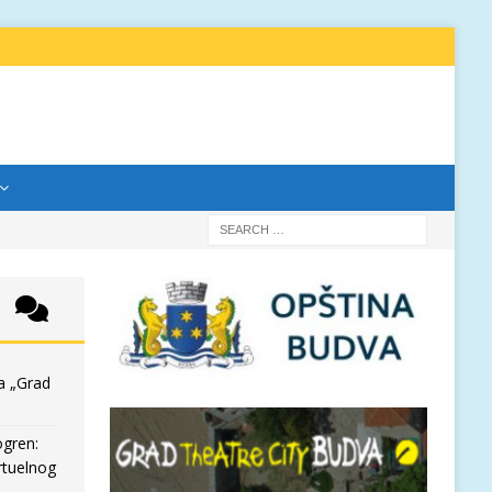
a „Grad
ogren:
rtuelnog