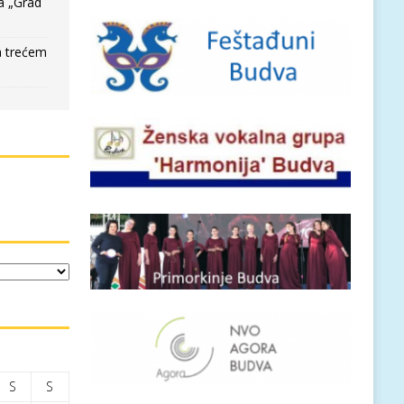
a „Grad
a trećem
S
S