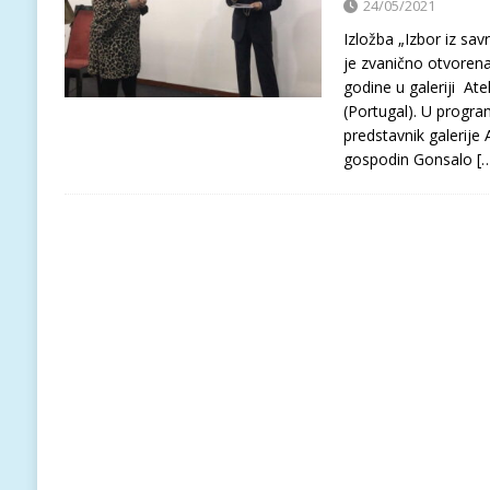
24/05/2021
Izložba „Izbor iz sa
je zvanično otvoren
godine u galeriji At
(Portugal). U progra
predstavnik galerije 
gospodin Gonsalo
[