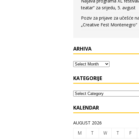
Najava programa XL festival
teatar“ za srijedu, 5. avgust
Poziv za prijave za učešće n
„Creative Fest Montenegro“
ARHIVA
KATEGORIJE
KALENDAR
AUGUST 2026
M
T
W
T
F