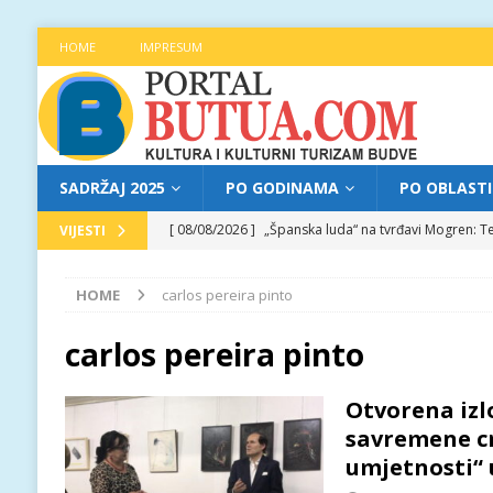
HOME
IMPRESUM
SADRŽAJ 2025
PO GODINAMA
PO OBLAST
[ 08/08/2026 ]
„Španska luda“ na tvrđavi Mogren: Te
VIJESTI
[ 07/08/2026 ]
Najava programa XL festivala „Grad t
HOME
carlos pereira pinto
[ 07/08/2026 ]
Trg pjesnika ugostio Mihajla Pantić
FOKUS
carlos pereira pinto
[ 06/08/2026 ]
Najava programa XL festivala „Grad t
Otvorena izlo
[ 08/08/2026 ]
Najava programa XL festivala „Grad t
savremene c
umjetnosti“ 