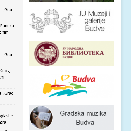
a „Grad
Pantića:
 onim
a „Grad
išnog
eni
a „Grad
glavlje
tra