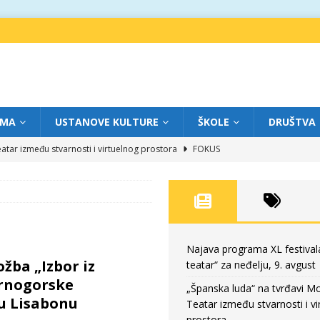
IMA
USTANOVE KULTURE
ŠKOLE
DRUŠTVA
atar između stvarnosti i virtuelnog prostora
FOKUS
eatar“ za subotu, 8. avgust
FOKUS
a: Književnost kao traganje za onim što ne možemo do kraja da dokučimo
eatar“ za petak, 7. avgust
FOKUS
Najava programa XL festival
žba „Izbor iz
teatar“ za neđelju, 9. avgust
eatar“ za neđelju, 9. avgust
FOKUS
rnogorske
„Španska luda“ na tvrđavi M
u Lisabonu
Teatar između stvarnosti i vi
prostora