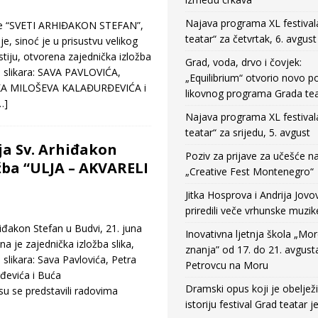
Najava programa XL festival
rije “SVETI ARHIĐAKON STEFAN”,
teatar“ za četvrtak, 6. avgust
je, sinoć je u prisustvu velikog
tiju, otvorena zajednička izložba
Grad, voda, drvo i čovjek:
h slikara: SAVA PAVLOVIĆA,
„Equilibrium“ otvorio novo po
KA MILOŠEVA KALAĐURĐEVIĆA i
likovnog programa Grada tea
…]
Najava programa XL festival
teatar“ za srijedu, 5. avgust
ja Sv. Arhiđakon
Poziv za prijave za učešće n
ožba “ULJA – AKVARELI
„Creative Fest Montenegro“
Jitka Hosprova i Andrija Jovo
priredili veče vrhunske muzik
iđakon Stefan u Budvi, 21. juna
Inovativna ljetnja škola „Mo
a je zajednička izložba slika,
znanja” od 17. do 21. avgust
slikara: Sava Pavlovića, Petra
Petrovcu na Moru
đevića i Buća
Dramski opus koji je obeljež
su se predstavili radovima
istoriju festival Grad teatar j