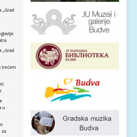
a „Grad
glavlje
tra
a „Grad
a trećem
vić
e
re
a u
io
e za