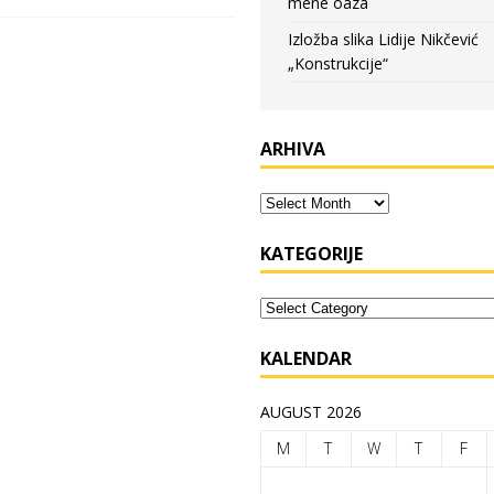
mene oaza
Izložba slika Lidije Nikčević
„Konstrukcije“
ARHIVA
KATEGORIJE
KALENDAR
AUGUST 2026
M
T
W
T
F