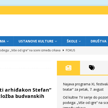
IMA
USTANOVE KULTURE
ŠKOLE
DRUŠTVA
dviga: „Više od igre” na sceni između crkava
FOKUS
eatar“ za četvrtak, 6. avgust
FOKUS
ium“ otvorio novo poglavlje likovnog programa Grada teatra
FOKUS
eatar“ za srijedu, 5. avgust
FOKUS
eatar“ za petak, 7. avgust
FOKUS
Najava programa XL festival
eti arhiđakon Stefan”
teatar“ za petak, 7. avgust
zložba budvanskih
Od kultne TV serije do pozor
podviga: „Više od igre” na sc
između crkava