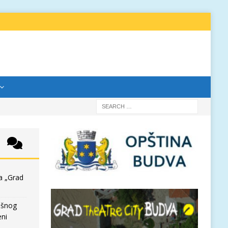
a „Grad
išnog
eni