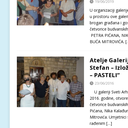
19/06/2019
U organizaciji gale
u prostoru ove galeri
brogan građana i gos
četvorice budvanski
PETRA PIĆANA, NI
BUĆA MITROVIĆA.
[
Atelje Galeri
Stefan – Izl
– PASTELI”
23/06/2016
U galeriji Sveti Arh
2016. godine, otvoren
četvorice budvanskih 
Pićana, Nika Kalađur
Mitrovića. Umjetnici 
rađenim
[…]