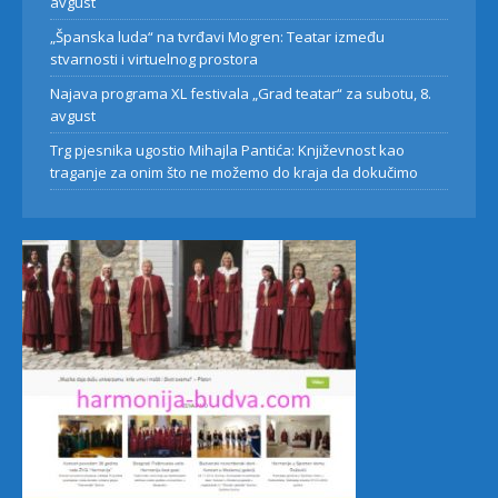
avgust
„Španska luda“ na tvrđavi Mogren: Teatar između
stvarnosti i virtuelnog prostora
Najava programa XL festivala „Grad teatar“ za subotu, 8.
avgust
Trg pjesnika ugostio Mihajla Pantića: Književnost kao
traganje za onim što ne možemo do kraja da dokučimo