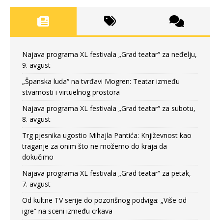
Najava programa XL festivala „Grad teatar“ za neđelju,
9. avgust
„Španska luda“ na tvrđavi Mogren: Teatar između
stvarnosti i virtuelnog prostora
Najava programa XL festivala „Grad teatar“ za subotu,
8. avgust
Trg pjesnika ugostio Mihajla Pantića: Književnost kao
traganje za onim što ne možemo do kraja da
dokučimo
Najava programa XL festivala „Grad teatar“ za petak,
7. avgust
Od kultne TV serije do pozorišnog podviga: „Više od
igre” na sceni između crkava