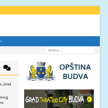
a „Grad
išnog
eni