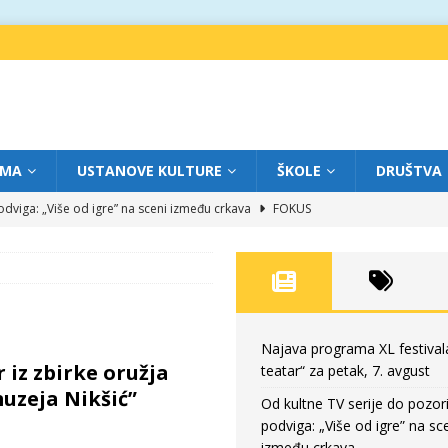
IMA
USTANOVE KULTURE
ŠKOLE
DRUŠTVA
dviga: „Više od igre” na sceni između crkava
FOKUS
eatar“ za četvrtak, 6. avgust
FOKUS
ium“ otvorio novo poglavlje likovnog programa Grada teatra
FOKUS
eatar“ za srijedu, 5. avgust
FOKUS
eatar“ za petak, 7. avgust
FOKUS
Najava programa XL festival
r iz zbirke oružja
teatar“ za petak, 7. avgust
uzeja Nikšić”
Od kultne TV serije do pozor
podviga: „Više od igre” na sc
između crkava