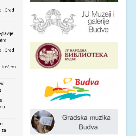
a „Grad
glavlje
tra
a „Grad
a trećem
vić
e
re
a u
io
e za