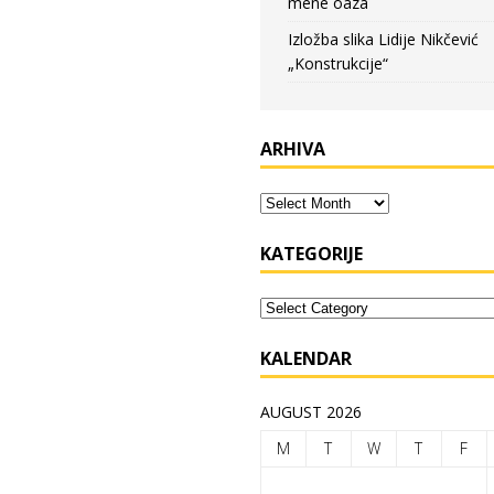
mene oaza
Izložba slika Lidije Nikčević
„Konstrukcije“
ARHIVA
KATEGORIJE
KALENDAR
AUGUST 2026
M
T
W
T
F