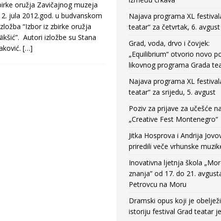
birke oružja Zavičajnog muzeja
12. jula 2012.god. u budvanskom
Najava programa XL festival
ložba “Izbor iz zbirke oružja
teatar“ za četvrtak, 6. avgust
kšić”. Autori izložbe su Stana
Grad, voda, drvo i čovjek:
aković.
[…]
„Equilibrium“ otvorio novo po
likovnog programa Grada tea
Najava programa XL festival
teatar“ za srijedu, 5. avgust
Poziv za prijave za učešće n
„Creative Fest Montenegro“
Jitka Hosprova i Andrija Jovo
priredili veče vrhunske muzik
Inovativna ljetnja škola „Mo
znanja” od 17. do 21. avgust
Petrovcu na Moru
Dramski opus koji je obeljež
istoriju festival Grad teatar j