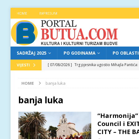
HOME
IMPRESUM
SADRŽAJ 2025
PO GODINAMA
PO OBLAST
[ 07/08/2026 ]
Trg pjesnika ugostio Mihajla Pantić
VIJESTI
FOKUS
HOME
banja luka
[ 06/08/2026 ]
Najava programa XL festivala „Grad t
[ 06/08/2026 ]
Od kultne TV serije do pozorišnog po
banja luka
[ 05/08/2026 ]
Najava programa XL festivala „Grad t
“Harmonija” 
[ 07/08/2026 ]
Najava programa XL festivala „Grad t
Council i EXI
CITY – THE 