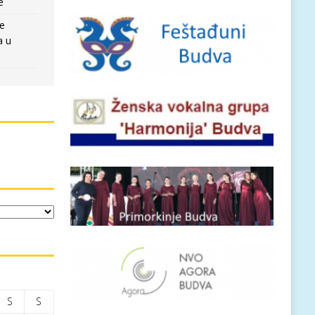
e
re
a u
S
S