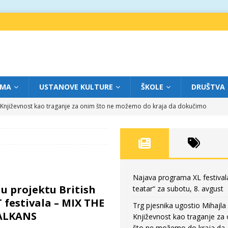
IMA
USTANOVE KULTURE
ŠKOLE
DRUŠTVA
a: Književnost kao traganje za onim što ne možemo do kraja da dokučimo
eatar“ za petak, 7. avgust
FOKUS
dviga: „Više od igre” na sceni između crkava
FOKUS
eatar“ za četvrtak, 6. avgust
FOKUS
Najava programa XL festival
u projektu British
teatar“ za subotu, 8. avgust
eatar“ za subotu, 8. avgust
FOKUS
T festivala – MIX THE
Trg pjesnika ugostio Mihajla 
BALKANS
Književnost kao traganje za
što ne možemo do kraja da