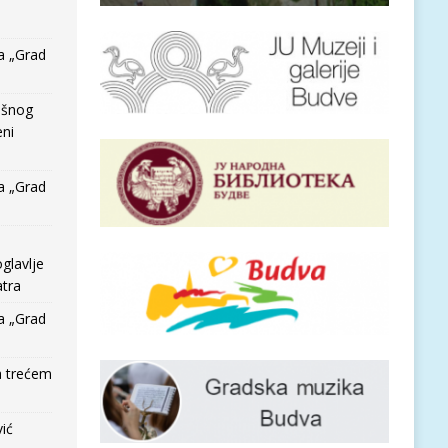
a „Grad
išnog
eni
a „Grad
glavlje
tra
a „Grad
a trećem
vić