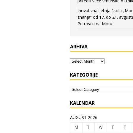
priredili veče vrhunske muzik
Inovativna ljetnja škola „Mo
znanja” od 17. do 21. avgust
Petrovcu na Moru
ARHIVA
KATEGORIJE
KALENDAR
AUGUST 2026
M
T
W
T
F