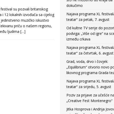
dokučimo
 festival su pozvali britanskog
Najava programa XL festival
i 12 lokalnih izvođača sa cijelog
teatar“ za petak, 7. avgust
li jedinstveno muzičko iskustvo
očekivanu priču o našem regionu,
Od kultne TV serije do pozor
među ljudima
[…]
podviga: „Više od igre” na sc
između crkava
Najava programa XL festival
teatar“ za četvrtak, 6. avgust
Grad, voda, drvo i čovjek:
„Equilibrium“ otvorio novo po
likovnog programa Grada tea
Najava programa XL festival
teatar“ za srijedu, 5. avgust
Poziv za prijave za učešće n
„Creative Fest Montenegro“
Jitka Hosprova i Andrija Jovo