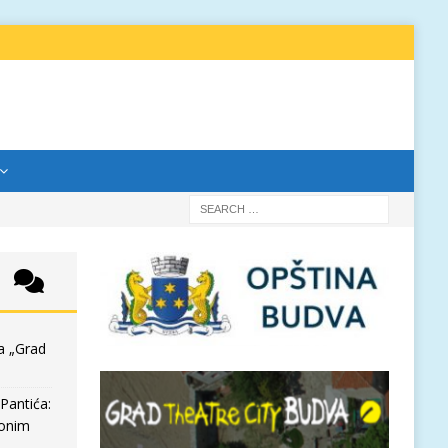
a „Grad
Pantića:
 onim