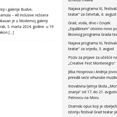
Najava programa XL festival
eji i galerije Budve,
teatar“ za četvrtak, 6. avgust
mula – All inclusive režisera
ikazan je u Modernoj galeriji
Grad, voda, drvo i čovjek:
orak, 5. marta 2024. godine u 19
„Equilibrium“ otvorio novo po
nakon
[…]
likovnog programa Grada tea
Najava programa XL festival
teatar“ za srijedu, 5. avgust
Poziv za prijave za učešće n
„Creative Fest Montenegro“
Jitka Hosprova i Andrija Jovo
priredili veče vrhunske muzik
Inovativna ljetnja škola „Mo
znanja” od 17. do 21. avgust
Petrovcu na Moru
Dramski opus koji je obeljež
istoriju festival Grad teatar j