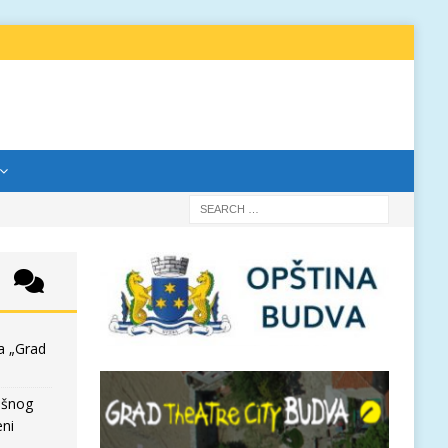
a „Grad
išnog
eni