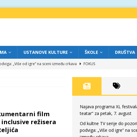
IMA
USTANOVE KULTURE
ŠKOLE
DRUŠTVA
dviga: „Više od igre” na sceni između crkava
FOKUS
eatar“ za četvrtak, 6. avgust
FOKUS
ium“ otvorio novo poglavlje likovnog programa Grada teatra
FOKUS
eatar“ za srijedu, 5. avgust
FOKUS
eatar“ za petak, 7. avgust
FOKUS
Najava programa XL festival
kumentarni film
teatar“ za petak, 7. avgust
inclusive režisera
Od kultne TV serije do pozor
eljića
podviga: „Više od igre” na sc
između crkava