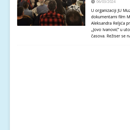
06/03/2024
U organizaciji JU Muz
dokumentarni film Ma
Aleksandra Reljića pr
„Jovo Ivanović’’ u ut
časova. Režiser se 