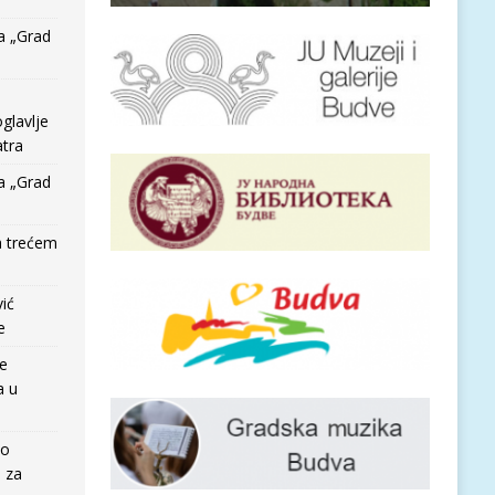
a „Grad
glavlje
tra
a „Grad
a trećem
vić
e
re
a u
io
e za