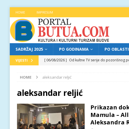
HOME
IMPRESUM
SADRŽAJ 2025
PO GODINAMA
PO OBLAST
[ 06/08/2026 ]
Od kultne TV serije do pozorišnog po
VIJESTI
[ 05/08/2026 ]
Najava programa XL festivala „Grad t
HOME
aleksandar reljić
[ 05/08/2026 ]
Grad, voda, drvo i čovjek: „Equilibr
[ 04/08/2026 ]
Najava programa XL festivala „Grad t
aleksandar reljić
[ 06/08/2026 ]
Najava programa XL festivala „Grad t
Prikazan do
Mamula – All 
Aleksandra R