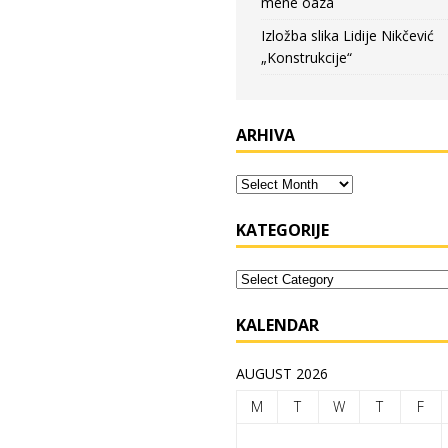
mene oaza
Izložba slika Lidije Nikčević
„Konstrukcije“
ARHIVA
KATEGORIJE
KALENDAR
AUGUST 2026
M
T
W
T
F