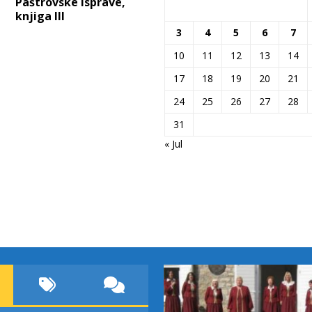
Paštrovske isprave,
knjiga III
3
4
5
6
7
10
11
12
13
14
17
18
19
20
21
24
25
26
27
28
31
« Jul