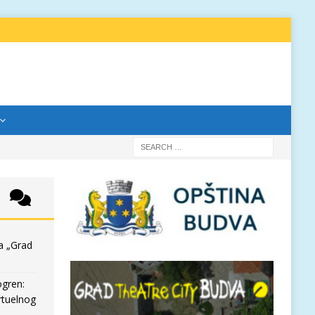
a „Grad
ogren:
rtuelnog