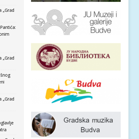
a „Grad
Pantića:
 onim
a „Grad
išnog
eni
a „Grad
glavlje
tra