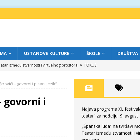
IMA
USTANOVE KULTURE
ŠKOLE
DRUŠTVA
atar između stvarnosti i virtuelnog prostora
FOKUS
eatar“ za subotu, 8. avgust
FOKUS
rovići – govorni i pisani jezik”
a: Književnost kao traganje za onim što ne možemo do kraja da dokučimo
 govorni i
eatar“ za petak, 7. avgust
FOKUS
Najava programa XL festival
teatar“ za neđelju, 9. avgust
eatar“ za neđelju, 9. avgust
FOKUS
„Španska luda“ na tvrđavi M
Teatar između stvarnosti i vi
prostora