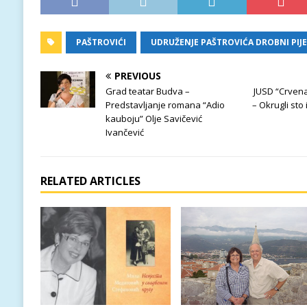
PAŠTROVIĆI
UDRUŽENJE PAŠTROVIĆA DROBNI PIJ
PREVIOUS
Grad teatar Budva –
JUSD “Crven
Predstavljanje romana “Adio
– Okrugli sto
kauboju” Olje Savičević
Ivančević
RELATED ARTICLES