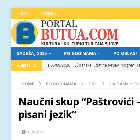
HOME
IMPRESUM
SADRŽAJ 2025
PO GODINAMA
PO OBLAST
[ 08/08/2026 ]
„Španska luda“ na tvrđavi Mogren: Te
VIJESTI
[ 07/08/2026 ]
Najava programa XL festivala „Grad t
HOME
PO GODINAMA
2011
Naučni skup “Pašt
[ 07/08/2026 ]
Trg pjesnika ugostio Mihajla Pantić
FOKUS
Naučni skup “Paštrovići –
[ 06/08/2026 ]
Najava programa XL festivala „Grad t
pisani jezik”
[ 08/08/2026 ]
Najava programa XL festivala „Grad t
13/09/2011