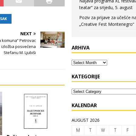
Najava programa XL festival
teatar“ za srijedu, 5. avgust
Poziv za prijave za učešće n
ESAK
„Creative Fest Montenegro“
NEXT
a komuna” Petrovac
 i izložba posvećena
ARHIVA
Stefanu M. Ljubiši
KATEGORIJE
KALENDAR
AUGUST 2026
M
T
W
T
F