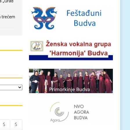
a „Grad
a trećem
S
S