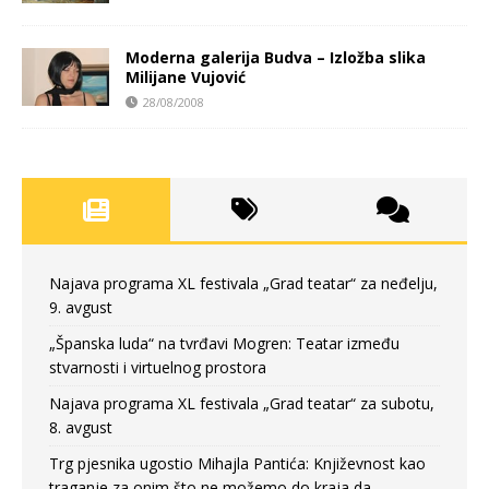
Moderna galerija Budva – Izložba slika
Milijane Vujović
28/08/2008
Najava programa XL festivala „Grad teatar“ za neđelju,
9. avgust
„Španska luda“ na tvrđavi Mogren: Teatar između
stvarnosti i virtuelnog prostora
Najava programa XL festivala „Grad teatar“ za subotu,
8. avgust
Trg pjesnika ugostio Mihajla Pantića: Književnost kao
traganje za onim što ne možemo do kraja da