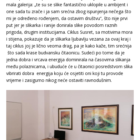
mala galerija: „te su se slike fantastično uklopile u ambijent i
one sada tu zrače i ja sam srećna zbog ispunjenja nečega što
mi je određeno rođenjem, da ostavim društvu“, što nije prvi
put jer je slikarka i ranije donirala slike povodom raznih
prigoda, drugim institucijama. Ciklus Susret, sa motivima mora
i stijena, pokazuje da je slikarka ljubavlju vezana za ovaj kraj i
taj ciklus joj je lično veoma drag, pa je kako kaže, tim srećnija
što sada krase budvansku čitaonicu. Sudeći po tome da je
jedna dobra i vrcava energija dominirala na časovima slikanja
među polaznicama, i ubuduće će u čitaonici posredstvom slika
vibrirati dobra energija koju će osjetiti oni koji tu provode
vrijeme i zasigurno nikog neće ostaviti ravnodušnim.