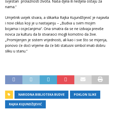
svjestan prolaznosti života. Naša djela ili nedjela ostaju za
nama.“
Umjetnik uvijek stvara, a slikarka Rajka Kujundžijević je najavila
i novi ciklus koji je u nastajanju – „Budva u svim mojim
bojama i osjećanjima“. Ona smatra da se ne izdvaja previše
novca za kulturu da bi stvaraoci mogli komotno da žive.
„Promijenjen je sistem vrijednosti, ali kao i sve što se mijenja,
ponovo će doći vrijeme da će biti statusni simbol imati dobru
sliku u stanu.“
NARODNA BIBLIOTEKA BUDVE
POKLON SLIKE
RAJKA KUJUNDŽIJEVIĆ