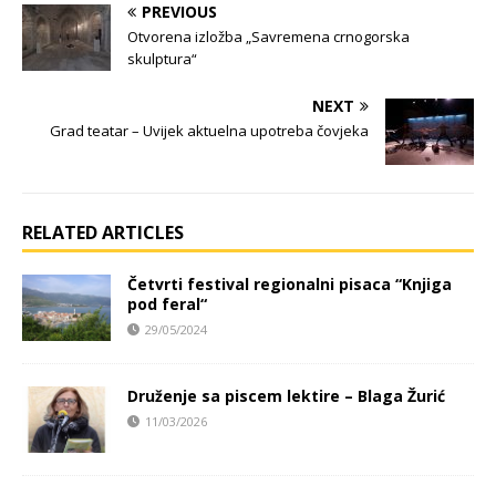
PREVIOUS
Otvorena izložba „Savremena crnogorska
skulptura“
NEXT
Grad teatar – Uvijek aktuelna upotreba čovjeka
RELATED ARTICLES
Četvrti festival regionalni pisaca “Knjiga
pod feral“
29/05/2024
Druženje sa piscem lektire – Blaga Žurić
11/03/2026