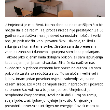
„Umjetnost je moj život. Nema dana da ne razmišljam što bih
mogla dalje da radim. Taj proces nikada nije prestajao.“ Za 50
godina stvaralaštva imala je devet samostalnih izložbi i veliki
broj grupnih izložbi, kao i privatnu školu slikanja, te školu
slikanja za humanitarne svrhe. „Srećna sam da prenesem
znanje i zanatski i duhovno. Ispunjena sam kada poklanjam.
Takođe jako cijenim kada dobijam poklon, ali sam ispunjenija
kada dajem, jer ja sam stvaralac. Slike će da nadžive nas i
svjedočiće o jednom vremenu bez obzira na autora. To sam
poklonila zaista sa radošću u srcu. Tu su uloženi veliki rad i
ljubav. Imam jedan poseban osjećaj zadovoljstva, da ne
kažem sreće. Eto vidite da vrijedi slikati, napredovati i posvetiti
se onome što volimo a to je umjetnost. Umjetnost je
neophodna čovječanstvu, uvodi našu dušu u raj na zemlji,
spaja ljude, zrači ljubavlju, djeluje ljekovito. Umjetnik je
provodnik univerzalne inteligentne energije. Čovjek mora biti