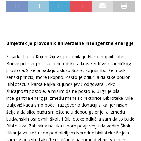
Umjetnik je provodnik univerzalne inteligentne energije
Slikarka Rajka Kujundžijević poklonila je Narodnoj biblioteci
Budve pet svojih slika i one odskora krase zidove čitaoničkog
prostora. Slike pripadaju ciklusu Susret koji simboliše muški i
ženski princip, more i kopno. Zašto je odlučila da slike pokloni
Biblioteci, slikarka Rajka Kujundžijević odgovara: „Ako
slučajnosti postoje, a mislim da ne postoje, u igri je bila
inteligentna energija između mene i direktorice Biblioteke Mile
Baljević kada smo počeli razgovor o donaciji slika, jer nisam
željela da slike budu smještene u depou galerije, a između
budvanskih osnovnih škola i Biblioteke odlučila sam da to bude
Biblioteka. Zahvalna na ukazanom povjerenju da vodim Školu
slikanja za treću dob pod okriljem Narodne biblioteke željela
sam se odužiti. Takođe i sjećanje na moje djetinjstvo, miris