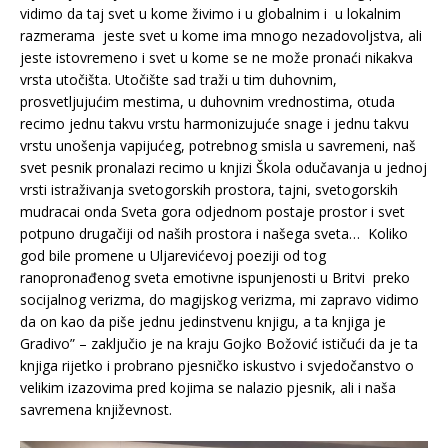
vidimo da taj svet u kome živimo i u globalnim i u lokalnim
razmerama jeste svet u kome ima mnogo nezadovoljstva, ali
jeste istovremeno i svet u kome se ne može pronaći nikakva
vrsta utočišta. Utočište sad traži u tim duhovnim,
prosvetljujućim mestima, u duhovnim vrednostima, otuda
recimo jednu takvu vrstu harmonizujuće snage i jednu takvu
vrstu unošenja vapijućeg, potrebnog smisla u savremeni, naš
svet pesnik pronalazi recimo u knjizi Škola odučavanja u jednoj
vrsti istraživanja svetogorskih prostora, tajni, svetogorskih
mudracai onda Sveta gora odjednom postaje prostor i svet
potpuno drugačiji od naših prostora i našega sveta… Koliko
god bile promene u Uljarevićevoj poeziji od tog
ranopronađenog sveta emotivne ispunjenosti u Britvi preko
socijalnog verizma, do magijskog verizma, mi zapravo vidimo
da on kao da piše jednu jedinstvenu knjigu, a ta knjiga je
Gradivo” – zaključio je na kraju Gojko Božović ističući da je ta
knjiga rijetko i probrano pjesničko iskustvo i svjedočanstvo o
velikim izazovima pred kojima se nalazio pjesnik, ali i naša
savremena književnost.