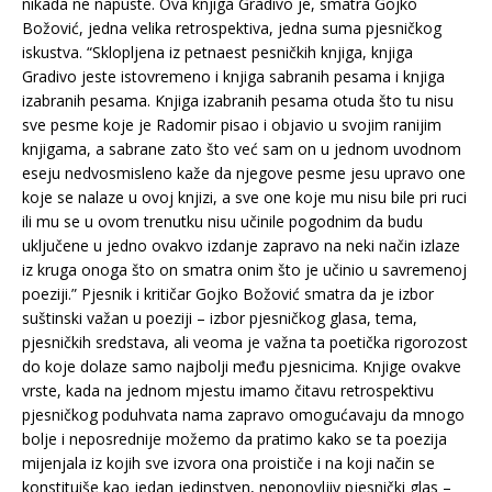
nikada ne napuste. Ova knjiga Gradivo je, smatra Gojko
Božović, jedna velika retrospektiva, jedna suma pjesničkog
iskustva. “Sklopljena iz petnaest pesničkih knjiga, knjiga
Gradivo jeste istovremeno i knjiga sabranih pesama i knjiga
izabranih pesama. Knjiga izabranih pesama otuda što tu nisu
sve pesme koje je Radomir pisao i objavio u svojim ranijim
knjigama, a sabrane zato što već sam on u jednom uvodnom
eseju nedvosmisleno kaže da njegove pesme jesu upravo one
koje se nalaze u ovoj knjizi, a sve one koje mu nisu bile pri ruci
ili mu se u ovom trenutku nisu učinile pogodnim da budu
uključene u jedno ovakvo izdanje zapravo na neki način izlaze
iz kruga onoga što on smatra onim što je učinio u savremenoj
poeziji.” Pjesnik i kritičar Gojko Božović smatra da je izbor
suštinski važan u poeziji – izbor pjesničkog glasa, tema,
pjesničkih sredstava, ali veoma je važna ta poetička rigorozost
do koje dolaze samo najbolji među pjesnicima. Knjige ovakve
vrste, kada na jednom mjestu imamo čitavu retrospektivu
pjesničkog poduhvata nama zapravo omogućavaju da mnogo
bolje i neposrednije možemo da pratimo kako se ta poezija
mijenjala iz kojih sve izvora ona proističe i na koji način se
konstituiše kao jedan jedinstven, neponovljiv pjesnički glas –