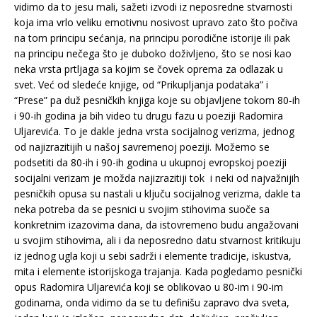
vidimo da to jesu mali, sažeti izvodi iz neposredne stvarnosti
koja ima vrlo veliku emotivnu nosivost upravo zato što počiva
na tom principu sećanja, na principu porodične istorije ili pak
na principu nečega što je duboko doživljeno, što se nosi kao
neka vrsta prtljaga sa kojim se čovek oprema za odlazak u
svet. Već od sledeće knjige, od “Prikupljanja podataka” i
“Prese” pa duž pesničkih knjiga koje su objavljene tokom 80-ih
i 90-ih godina ja bih video tu drugu fazu u poeziji Radomira
Uljarevića. To je dakle jedna vrsta socijalnog verizma, jednog
od najizrazitijih u našoj savremenoj poeziji. Možemo se
podsetiti da 80-ih i 90-ih godina u ukupnoj evropskoj poeziji
socijalni verizam je možda najizrazitiji tok i neki od najvažnijih
pesničkih opusa su nastali u ključu socijalnog verizma, dakle ta
neka potreba da se pesnici u svojim stihovima suoče sa
konkretnim izazovima dana, da istovremeno budu angažovani
u svojim stihovima, ali i da neposredno datu stvarnost kritikuju
iz jednog ugla koji u sebi sadrži i elemente tradicije, iskustva,
mita i elemente istorijskoga trajanja. Kada pogledamo pesnički
opus Radomira Uljarevića koji se oblikovao u 80-im i 90-im
godinama, onda vidimo da se tu definišu zapravo dva sveta,