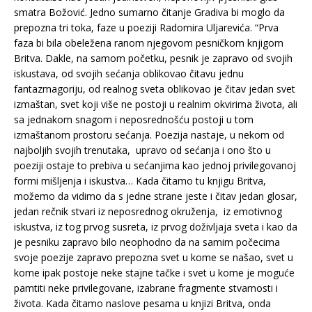
smatra Božović. Jedno sumarno čitanje Gradiva bi moglo da
prepozna tri toka, faze u poeziji Radomira Uljarevića. “Prva
faza bi bila obeležena ranom njegovom pesničkom knjigom
Britva. Dakle, na samom početku, pesnik je zapravo od svojih
iskustava, od svojih sećanja oblikovao čitavu jednu
fantazmagoriju, od realnog sveta oblikovao je čitav jedan svet
izmaštan, svet koji više ne postoji u realnim okvirima života, ali
sa jednakom snagom i neposrednošću postoji u tom
izmaštanom prostoru sećanja. Poezija nastaje, u nekom od
najboljih svojih trenutaka, upravo od sećanja i ono što u
poeziji ostaje to prebiva u sećanjima kao jednoj privilegovanoj
formi mišljenja i iskustva… Kada čitamo tu knjigu Britva,
možemo da vidimo da s jedne strane jeste i čitav jedan glosar,
jedan rečnik stvari iz neposrednog okruženja, iz emotivnog
iskustva, iz tog prvog susreta, iz prvog doživljaja sveta i kao da
je pesniku zapravo bilo neophodno da na samim počecima
svoje poezije zapravo prepozna svet u kome se našao, svet u
kome ipak postoje neke stajne tačke i svet u kome je moguće
pamtiti neke privilegovane, izabrane fragmente stvarnosti i
života. Kada čitamo naslove pesama u knjizi Britva, onda