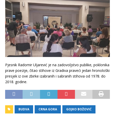
Pjesnik Radomir Uljarević je na zadovoljstvo publike, poklonika
prave poezije, čitao stihove iz Gradiva praveći jedan hronološki
presjek iz ove zbirke izabranih i sabranih stihova od 1978. do
2018. godine.
BUDVA
CRNA GORA
GOJKO BOŽOVIĆ