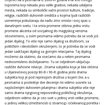
toponima koji nekada jesu veliki gradovi, nekada udaljena
mesta, nekada su simbolički važni prostori kulture, tradicije,
religije, različitih duhovnih središta u kojima ljudi različitih
usmerenja pokušavaju da nađu zrno smisla i svoj spas u
današnjem svetu. I ta vrsta promene otkriva jednu vrstu
promene akcenta od socijalnog do magijskog verizma.
Istovremeno, u ovim pesmama vidimo potrebu da se vodi još
jedan dijalog. To više nije samo dijalog sa društvom, sa
političkim i ideološkim okruženjem, to je potreba da se vodi
jedan sadržajan dijalog sa gornjim relacijama. Taj dijalog
možemo da slutimo, da osećamo da u nekim pesmama
nedvosmisleno doživljavamo. Tu se odjednom uključuju
različite duhovne relacije…Drama subjekta koja je bila oličena
u Uljarevićevoj poeziji 80-ih i 90-ih godina jeste drama
subjekta koji je pod represijom društva u kojem živi; a u
pesmama iz poslednje dve decenije mi vidimo susrete sa
najsloženijim duhovnim pitanjima i drama subjekta više nije
samo drama njegovog neposrednog političkog okruženja,
odjednom vidimo da je ceo svet u jednoj vrsti velike promene,
u jednoj velikoj izmeštenosti iz stvarnog i očekivanog poretka i