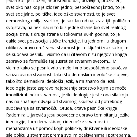
jedan koji je izložen, neposredno dat, doživljen, proživljen,
svet oko nas koji je izložen jednoj bespoštednoj kritici, to je
svet socijalne, političke, ideološke stvarnosti, to je svet
demonskog obilja, svet koji je sazdan od najizrazitijih političkih
svojstava, na neki način to bi s jedne strane bio svet realnog
socijalizma, s druge strane u tokovima 90-ih godina, to je
dakle svet postsocijalističke tranzicije, i u jednom i u drugom
obliku zapravo društvena stvarnost jeste ključni izraz sa kojim
se suočava pesnik. I vidimo da u čitavom nizu njegovih knjiga
zapravo se formuliše taj susret sa stvarnim svetom… Mi
vidimo kako se pesnik vrlo smelo i vrlo bespoštedno suočava
sa izazovima stvarnosti tako što demaskira ideološke slojeve,
tako što demaskira ideološki jezik, a mi znamo da jezik
ideologije jeste zapravo najopasnije sredstvo kojim se može
imobilizirati neka stvarnost, jezik ideologije jeste ona sila koja
nas najsnažnije odvaja od stvarnog iskustva od potrebnog
suočavanja sa stvarnošću. Otuda, čitave pesničke knjige
Radomira Uljarevića jesu posvećene upravo tom pitanju jezika
ideologije, tom demaskiranju ideološke stvarnosti i
mehanizama uz pomoć kojih političke, društvene ili ideološke
sile oblikuju stvarnost prema svojim očekivanjima i potrebama.