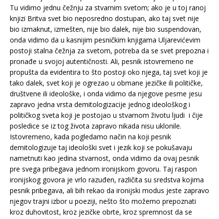
Tu vidimo jednu čežnju za stvarnim svetom; ako je u toj ranoj
knjizi Britva svet bio neposredno dostupan, ako taj svet nije
bio izmaknut, izmešten, nije bio dalek, nije bio suspendovan,
onda vidimo da u kasnijim pesničkim knjigama Uljarevićevim
postoji stalna čežnja za svetom, potreba da se svet prepozna i
pronađe u svojoj autentičnosti. Ali, pesnik istovremeno ne
propušta da evidentira to što postoji oko njega, taj svet koji je
tako dalek, svet koji je ogrezao u obmane jezičke ili političke,
društvene ili ideološke, i onda vidimo da njegove pesme jesu
zapravo jedna vrsta demitologizacije jednog ideološkog i
političkog sveta koji je postojao u stvarnom životu ljudi i čije
posledice se iz tog života zapravo nikada nisu uklonile.
Istovremeno, kada pogledamo način na koji pesnik
demitologizuje taj ideološki svet i jezik koji se pokušavaju
nametnuti kao jedina stvarnost, onda vidimo da ovaj pesnik
pre svega pribegava jednom ironijskom govoru. Taj raspon
ironijskog govora je vrlo razuđen, različita su sredstva kojima
pesnik pribegava, ali bih rekao da ironijski modus jeste zapravo
njegov trajni izbor u poeziji, nešto što možemo prepoznati
kroz duhovitost, kroz jezičke obrte, kroz spremnost da se