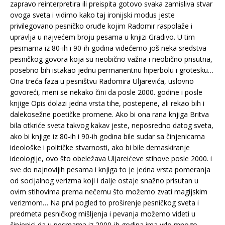
zapravo reinterpretira ili preispita gotovo svaka zamisliva stvar
ovoga sveta i vidimo kako taj ironijski modus jeste
privilegovano pesničko oruđe kojim Radomir raspolaže i
upravlja u najvećem broju pesama u knjizi Gradivo. U tim
pesmama iz 80-ih i 90-ih godina videćemo još neka sredstva
pesničkog govora koja su neobično važna i neobično prisutna,
posebno bih istakao jednu permanentnu hiperbolu i grotesku…
Ona treća faza u pesništvu Radomira Uljarevića, uslovno
govoreći, meni se nekako čini da posle 2000. godine i posle
knjige Opis dolazi jedna vrsta tihe, postepene, ali rekao bih i
dalekosežne poetičke promene. Ako bi ona rana knjiga Britva
bila otkriće sveta takvog kakav jeste, neposredno datog sveta,
ako bi knjige iz 80-ih i 90-ih godina bile sudar sa činjenicama
ideološke i političke stvarnosti, ako bi bile demaskiranje
ideologije, ovo što obeležava Uljareićeve stihove posle 2000. i
sve do najnovijih pesama i knjiga to je jedna vrsta pomeranja
od socijalnog verizma koji i dalje ostaje snažno prisutan u
ovim stihovima prema nečemu što možemo zvati magijskim
verizmom… Na prvi pogled to proširenje pesničkog sveta i
predmeta pesničkog mišljenja i pevanja možemo videti u
činjenici da u pesmama iz 2000-ih godina ima vrlo mnogo