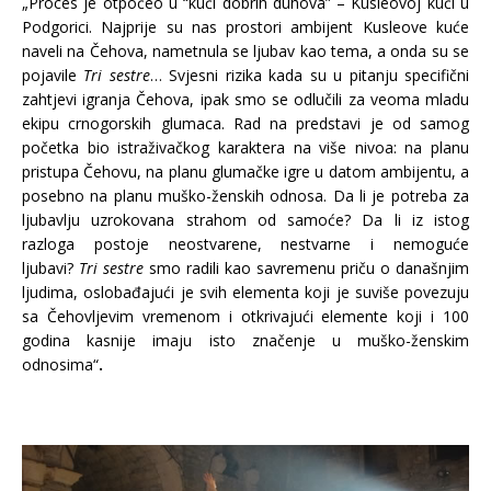
„Proces je otpočeo u “kući dobrih duhova” – Kusleovoj kući u
Podgorici. Najprije su nas prostori ambijent Kusleove kuće
naveli na Čehova, nametnula se ljubav kao tema, a onda su se
pojavile
Tri sestre
… Svjesni rizika kada su u pitanju specifični
zahtjevi igranja Čehova, ipak smo se odlučili za veoma mladu
ekipu crnogorskih glumaca. Rad na predstavi je od samog
početka bio istraživačkog karaktera na više nivoa: na planu
pristupa Čehovu, na planu glumačke igre u datom ambijentu, a
posebno na planu muško-ženskih odnosa. Da li je potreba za
ljubavlju uzrokovana strahom od samoće? Da li iz istog
razloga postoje neostvarene, nestvarne i nemoguće
ljubavi?
Tri sestre
smo radili kao savremenu priču o današnjim
ljudima, oslobađajući je svih elementa koji je suviše povezuju
sa Čehovljevim vremenom i otkrivajući elemente koji i 100
godina kasnije imaju isto značenje u muško-ženskim
odnosima“
.