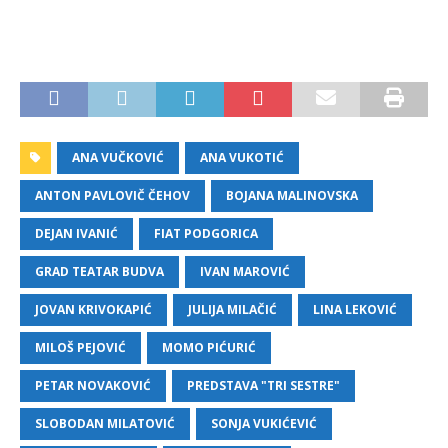
ANA VUČKOVIĆ
ANA VUKOTIĆ
ANTON PAVLOVIČ ČEHOV
BOJANA MALINOVSKA
DEJAN IVANIĆ
FIAT PODGORICA
GRAD TEATAR BUDVA
IVAN MAROVIĆ
JOVAN KRIVOKAPIĆ
JULIJA MILAČIĆ
LINA LEKOVIĆ
MILOŠ PEJOVIĆ
MOMO PIĆURIĆ
PETAR NOVAKOVIĆ
PREDSTAVA "TRI SESTRE"
SLOBODAN MILATOVIĆ
SONJA VUKIĆEVIĆ