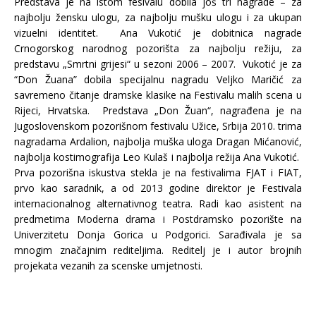
Predstava je na istom fesivalu dobila još tri nagrade – za
najbolju žensku ulogu, za najbolju mušku ulogu i za ukupan
vizuelni identitet. Ana Vukotić je dobitnica nagrade
Crnogorskog narodnog pozorišta za najbolju režiju, za
predstavu „Smrtni grijesi“ u sezoni 2006 – 2007. Vukotić je za
“Don Žuana” dobila specijalnu nagradu Veljko Maričić za
savremeno čitanje dramske klasike na Festivalu malih scena u
Rijeci, Hrvatska. Predstava „Don Žuan“, nagrađena je na
Jugoslovenskom pozorišnom festivalu Užice, Srbija 2010. trima
nagradama Ardalion, najbolja muška uloga Dragan Mićanović,
najbolja kostimografija Leo Kulaš i najbolja režija Ana Vukotić.
Prva pozorišna iskustva stekla je na festivalima FJAT i FIAT,
prvo kao saradnik, a od 2013 godine direktor je Festivala
internacionalnog alternativnog teatra. Radi kao asistent na
predmetima Moderna drama i Postdramsko pozorište na
Univerzitetu Donja Gorica u Podgorici. Sarađivala je sa
mnogim značajnim rediteljima. Reditelj je i autor brojnih
projekata vezanih za scenske umjetnosti.