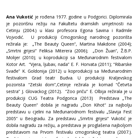
Ana Vukotić
je rođena 1977. godine u Podgorici. Diplomirala
je pozorišnu režiju na Fakultetu dramskih umjetnosti na
Cetinju (2004.) u klasi profesora Egona Savina i Radmile
Vojvodić. U produkciji Crnogorskog narodnog pozorišta
režirala je: „The Beauty Queen“, Martina Makdone (2004);
„Smrtni grijesi“ Feliksa Miterera (2006); „Don Žuan“, Ž.B.P.
Molijer (2010); u koprodukciji sa Međunarodnim festivalom
Kotor Art. “Vjera, ljubav, nada” E. F. Horvata (2011); “Ribarske
Svađe” K. Goldonija (2012) u koprodukciji sa Međunarodnim
festivalom Grad teatr Budva. U produkciji Kraljevskog
pozorista “Zetski dom”,Cetinje režirala je komad “Četvrta
sestra” J. Glovackog (2012). “Zoo priču” E. Olbija režirala je u
produkciji CUG Teatra Podgorica (2013) Predstava „The
Beauty Queen“ dobila je nagradu „Don Kihot“ za najbolju
predstavu u cjelini na Međunarodnom festivalu „Slavija Fest
2005“ u Beogradu. Za predstavu „Smrtni grijesi“ Vukotić je
dobila nagradu za režiju, a predstava je proglašena najboljom
predstavom na Prvom festivalu crnogorskog teatra (2007.).