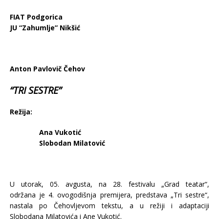
FIAT Podgorica
JU “Zahumlje” Nikšić
Anton Pavlovič Čehov
“TRI SESTRE”
Režija:
Ana Vukotić
Slobodan Milatović
U utorak, 05. avgusta, na 28. festivalu „Grad teatar“,
održana je 4. ovogodišnja premijera, predstava „Tri sestre“,
nastala po Čehovljevom tekstu, a u režiji i adaptaciji
Slobodana Milatovića i Ane Vukotić.