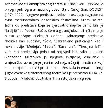
alternativnog i ambijentalnog teatra u Crnoj Gori. Osnivač je
prvog i jedinog alternativnog pozorišta u Crnoj Gori, DODEST
(1974-1999). Njegove predstave redovno osvajaju nagrade na
svim međunarodnim pozorišnim festivalima širom svijeta.
Jedna od predstava koja se vjerovatno najviše pamti bila je
“Kralj Ibi” sa Petrom Božovićem u glavnoj ulozi, ali ništa manje
nijesu značajne “Čekajući Godoa”, zabranjenje predstave
“Politika kao sudbina”, “Šok”, “Zabranjeno preticanje”, kao i
neke novije “Medeja”, “Teuta”, “Kasandra”, “Tiresijina laž”…
Ono što predstavlja jednu od najsvjetlijih tačaka u karijeri
Slobodana Milatovića je njegova inicijacija, osnivanje i
umjetničko upravljanje jednim od najznačajnijih festivala koji
su postojali na ex-YU prostorima – Festivala internacionalnog
jugoslovenskog alternativnog teatra koji je prerastao u FIAT-a.
Slobodan Milatović dobitnik je Trinaestojulske nagrade.