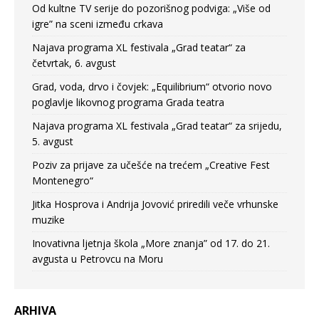
Od kultne TV serije do pozorišnog podviga: „Više od
igre” na sceni između crkava
Najava programa XL festivala „Grad teatar“ za
četvrtak, 6. avgust
Grad, voda, drvo i čovjek: „Equilibrium“ otvorio novo
poglavlje likovnog programa Grada teatra
Najava programa XL festivala „Grad teatar“ za srijedu,
5. avgust
Poziv za prijave za učešće na trećem „Creative Fest
Montenegro“
Jitka Hosprova i Andrija Jovović priredili veče vrhunske
muzike
Inovativna ljetnja škola „More znanja” od 17. do 21.
avgusta u Petrovcu na Moru
ARHIVA