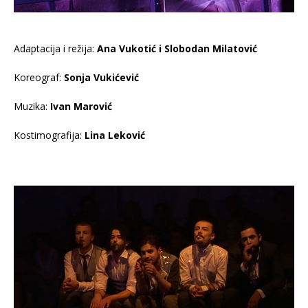
Adaptacija i režija:
Ana Vukoti
ć
i Slobodan Milatovi
ć
Koreograf:
Sonja Vukićević
Muzika:
Ivan Marović
Kostimografija:
Lina Leković