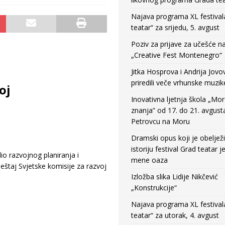
Najava programa XL festival
teatar“ za srijedu, 5. avgust
Poziv za prijave za učešće n
„Creative Fest Montenegro“
Jitka Hosprova i Andrija Jovo
priredili veče vrhunske muzik
oj
Inovativna ljetnja škola „Mo
znanja” od 17. do 21. avgust
Petrovcu na Moru
Dramski opus koji je obeljež
istoriju festival Grad teatar j
io razvojnog planiranja i
mene oaza
ještaj Svjetske komisije za razvoj
Izložba slika Lidije Nikčević
„Konstrukcije“
Najava programa XL festival
teatar“ za utorak, 4. avgust