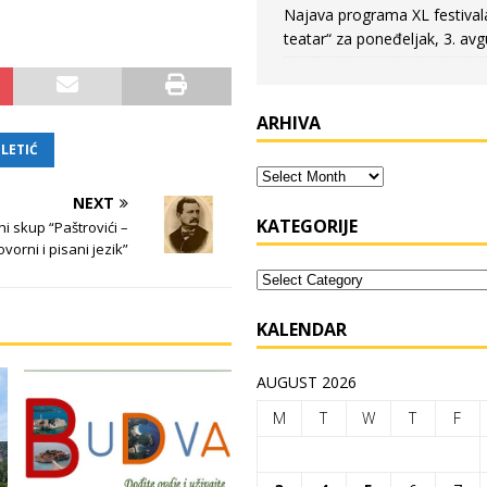
Najava programa XL festival
teatar“ za poneđeljak, 3. avg
ARHIVA
LETIĆ
NEXT
KATEGORIJE
i skup “Paštrovići –
ovorni i pisani jezik”
KALENDAR
AUGUST 2026
M
T
W
T
F