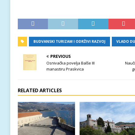
BUDVANSKI TURIZAM I ODRŽIVI RAZVOJ
VLADO DU
PREVIOUS
Osnivačka povelja Balše III
Naučn
manastiru Praskvica
g
RELATED ARTICLES