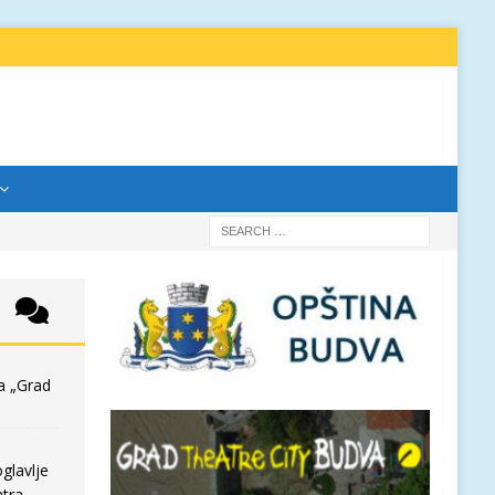
a „Grad
glavlje
tra