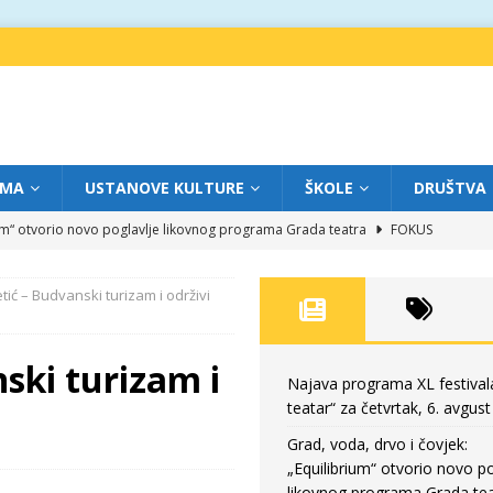
IMA
USTANOVE KULTURE
ŠKOLE
DRUŠTVA
ium“ otvorio novo poglavlje likovnog programa Grada teatra
FOKUS
eatar“ za srijedu, 5. avgust
FOKUS
tić – Budvanski turizam i održivi
m „Creative Fest Montenegro“
BAUO
edili veče vrhunske muzike
GRAD TEATAR
ski turizam i
eatar“ za četvrtak, 6. avgust
FOKUS
Najava programa XL festival
teatar“ za četvrtak, 6. avgust
Grad, voda, drvo i čovjek:
„Equilibrium“ otvorio novo po
likovnog programa Grada tea