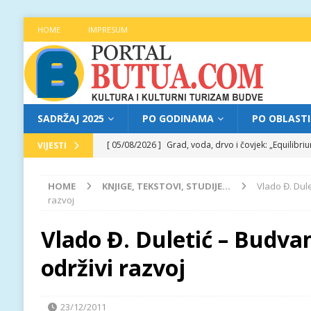
HOME
IMPRESUM
SADRŽAJ 2025
PO GODINAMA
PO OBLAST
[ 05/08/2026 ]
Grad, voda, drvo i čovjek: „Equilibr
VIJESTI
[ 04/08/2026 ]
Najava programa XL festivala „Grad t
HOME
KNJIGE, TEKSTOVI, STUDIJE...
Vlado Đ. Dule
[ 04/08/2026 ]
Poziv za prijave za učešće na treće
razvoj
[ 04/08/2026 ]
Jitka Hosprova i Andrija Jovović prir
Vlado Đ. Duletić – Budvan
[ 05/08/2026 ]
Najava programa XL festivala „Grad t
održivi razvoj
23/12/2011