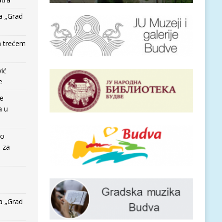
a „Grad
a trećem
vić
e
re
a u
io
e za
a „Grad