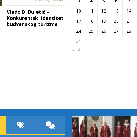
3
4
5
6
7
10
11
12
13
14
e
Vlado Đ. Duletić –
Konkurentski identitet
17
18
19
20
21
budvanskog turizma
24
25
26
27
28
31
« Jul