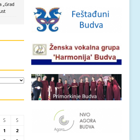
a „Grad
ust
S
S
1
2