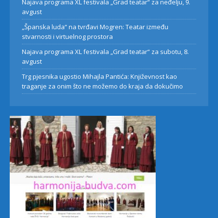
Najava programa XL festivala „Grad teatar“ za neđelju, 9.
avgust
„Španska luda“ na tvrđavi Mogren: Teatar između
stvarnosti i virtuelnog prostora
Najava programa XL festivala „Grad teatar“ za subotu, 8.
avgust
Trg pjesnika ugostio Mihajla Pantića: Književnost kao
traganje za onim što ne možemo do kraja da dokučimo