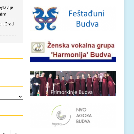
glavlje
tra
a „Grad