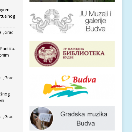
ogren:
rtuelnog
a „Grad
Pantića:
 onim
a „Grad
išnog
eni
a „Grad