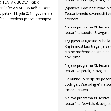
D TEATAR BUDVA GDK
iter Šafer AMADEUS Režija: Dora
„Španska luda“ na tvrđavi M
petak, 11. jula 2014. godine, na
Teatar između stvarnosti i vi
anu, izvedena je prva premijera
prostora
Najava programa XL festival
teatar“ za subotu, 8. avgust
Trg pjesnika ugostio Mihajla 
Književnost kao traganje za
što ne možemo do kraja da
dokučimo
Najava programa XL festival
teatar“ za petak, 7. avgust
Od kultne TV serije do pozor
podviga: „Više od igre” na sc
između crkava
Najava programa XL festival
teatar“ za četvrtak, 6. avgust