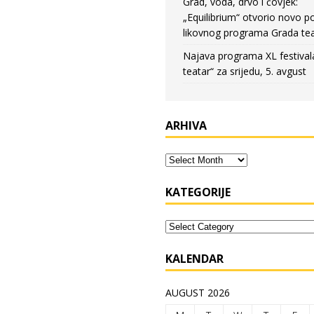
Grad, voda, drvo i čovjek:
„Equilibrium“ otvorio novo po
likovnog programa Grada tea
Najava programa XL festival
teatar“ za srijedu, 5. avgust
ARHIVA
KATEGORIJE
KALENDAR
AUGUST 2026