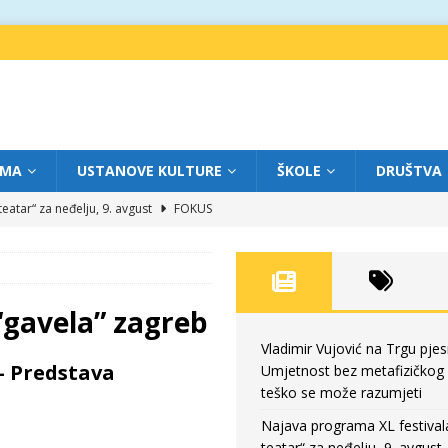
IMA
USTANOVE KULTURE
ŠKOLE
DRUŠTVA
eatar“ za neđelju, 9. avgust
FOKUS
atar između stvarnosti i virtuelnog prostora
FOKUS
eatar“ za subotu, 8. avgust
FOKUS
a: Književnost kao traganje za onim što ne možemo do kraja da dokučimo
“gavela” zagreb
Vladimir Vujović na Trgu pjes
– Predstava
Umjetnost bez metafizičkog
Umjetnost bez metafizičkog nivoa teško se može razumjeti
FOKUS
teško se može razumjeti
Najava programa XL festival
teatar“ za neđelju, 9. avgust