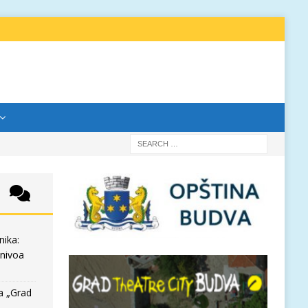
nika:
 nivoa
a „Grad