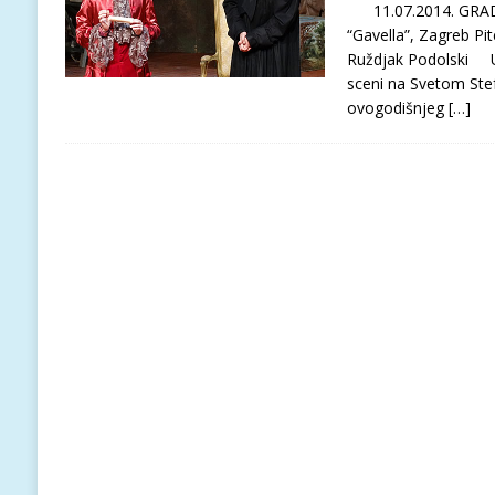
11.07.2014. GRA
“Gavella”, Zagreb P
Ruždjak Podolski U 
sceni na Svetom Stef
ovogodišnjeg
[…]