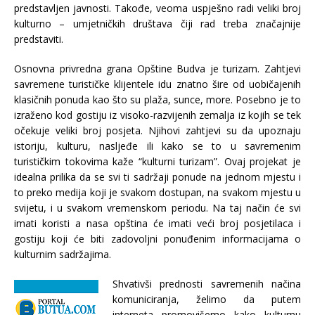
predstavljen javnosti. Takođe, veoma uspješno radi veliki broj
kulturno – umjetničkih društava čiji rad treba značajnije
predstaviti.
Osnovna privredna grana Opštine Budva je turizam. Zahtjevi
savremene turističke klijentele idu znatno šire od uobičajenih
klasičnih ponuda kao što su plaža, sunce, more. Posebno je to
izraženo kod gostiju iz visoko-razvijenih zemalja iz kojih se tek
očekuje veliki broj posjeta. Njihovi zahtjevi su da upoznaju
istoriju, kulturu, nasljeđe ili kako se to u savremenim
turističkim tokovima kaže “kulturni turizam”. Ovaj projekat je
idealna prilika da se svi ti sadržaji ponude na jednom mjestu i
to preko medija koji je svakom dostupan, na svakom mjestu u
svijetu, i u svakom vremenskom periodu. Na taj način će svi
imati koristi a nasa opština će imati veći broj posjetilaca i
gostiju koji će biti zadovoljni ponuđenim informacijama o
kulturnim sadržajima.
Shvativši prednosti savremenih načina
komuniciranja, želimo da putem
interneta promovišemo kako kulturnu