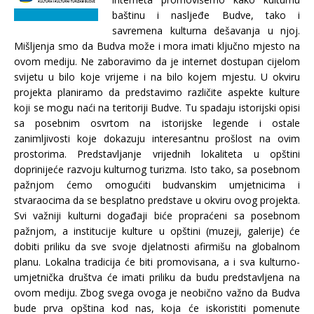
baštinu i nasljeđe Budve, tako i
savremena kulturna dešavanja u njoj.
Mišljenja smo da Budva može i mora imati ključno mjesto na
ovom mediju. Ne zaboravimo da je internet dostupan cijelom
svijetu u bilo koje vrijeme i na bilo kojem mjestu. U okviru
projekta planiramo da predstavimo različite aspekte kulture
koji se mogu naći na teritoriji Budve. Tu spadaju istorijski opisi
sa posebnim osvrtom na istorijske legende i ostale
zanimljivosti koje dokazuju interesantnu prošlost na ovim
prostorima. Predstavljanje vrijednih lokaliteta u opštini
doprinijeće razvoju kulturnog turizma. Isto tako, sa posebnom
pažnjom ćemo omogućiti budvanskim umjetnicima i
stvaraocima da se besplatno predstave u okviru ovog projekta.
Svi važniji kulturni događaji biće propraćeni sa posebnom
pažnjom, a institucije kulture u opštini (muzeji, galerije) će
dobiti priliku da sve svoje djelatnosti afirmišu na globalnom
planu. Lokalna tradicija će biti promovisana, a i sva kulturno-
umjetnička društva će imati priliku da budu predstavljena na
ovom mediju. Zbog svega ovoga je neobično važno da Budva
bude prva opština kod nas, koja će iskoristiti pomenute