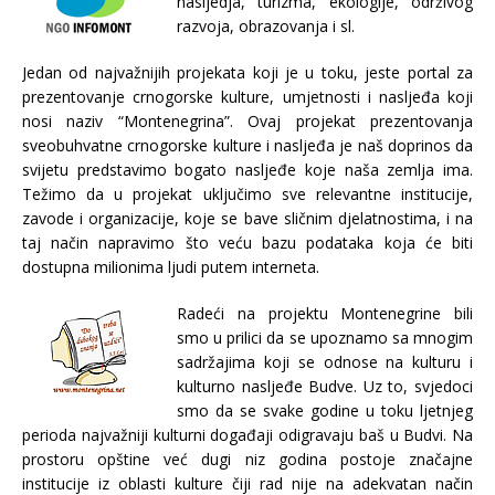
nasljedja, turizma, ekologije, održivog
razvoja, obrazovanja i sl.
Jedan od najvažnijih projekata koji je u toku, jeste portal za
prezentovanje crnogorske kulture, umjetnosti i nasljeđa koji
nosi naziv “Montenegrina”. Ovaj projekat prezentovanja
sveobuhvatne crnogorske kulture i nasljeđa je naš doprinos da
svijetu predstavimo bogato nasljeđe koje naša zemlja ima.
Težimo da u projekat uključimo sve relevantne institucije,
zavode i organizacije, koje se bave sličnim djelatnostima, i na
taj način napravimo što veću bazu podataka koja će biti
dostupna milionima ljudi putem interneta.
Radeći na projektu Montenegrine bili
smo u prilici da se upoznamo sa mnogim
sadržajima koji se odnose na kulturu i
kulturno nasljeđe Budve. Uz to, svjedoci
smo da se svake godine u toku ljetnjeg
perioda najvažniji kulturni događaji odigravaju baš u Budvi. Na
prostoru opštine već dugi niz godina postoje značajne
institucije iz oblasti kulture čiji rad nije na adekvatan način