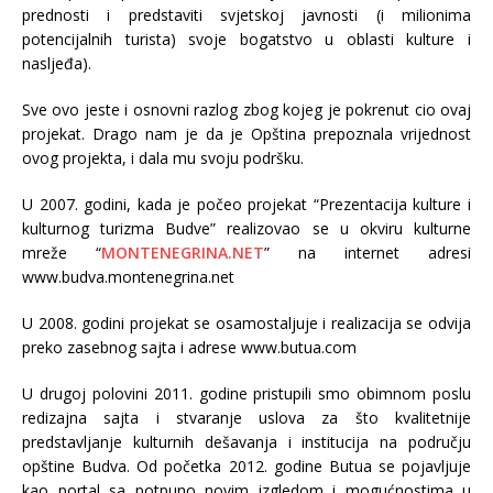
prednosti i predstaviti svjetskoj javnosti (i milionima
potencijalnih turista) svoje bogatstvo u oblasti kulture i
nasljeđa).
Sve ovo jeste i osnovni razlog zbog kojeg je pokrenut cio ovaj
projekat. Drago nam je da je Opština prepoznala vrijednost
ovog projekta, i dala mu svoju podršku.
U 2007. godini, kada je počeo projekat “Prezentacija kulture i
kulturnog turizma Budve” realizovao se u okviru kulturne
mreže “
MONTENEGRINA.NET
” na internet adresi
www.budva.montenegrina.net
U 2008. godini projekat se osamostaljuje i realizacija se odvija
preko zasebnog sajta i adrese www.butua.com
U drugoj polovini 2011. godine pristupili smo obimnom poslu
redizajna sajta i stvaranje uslova za što kvalitetnije
predstavljanje kulturnih dešavanja i institucija na području
opštine Budva. Od početka 2012. godine Butua se pojavljuje
kao portal sa potpuno novim izgledom i mogućnostima u