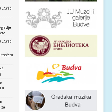
a „Grad
glavlje
tra
a „Grad
a trećem
vić
e
re
a u
io
e za