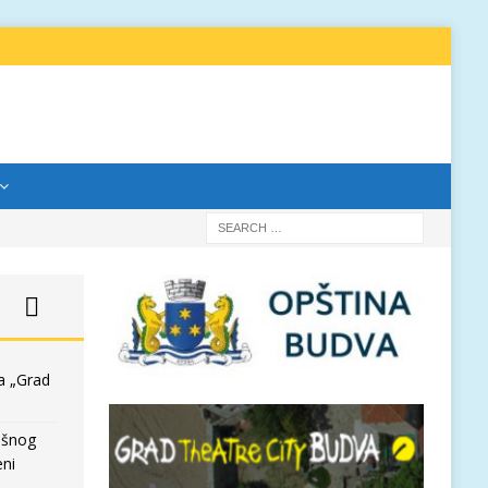
a „Grad
išnog
eni