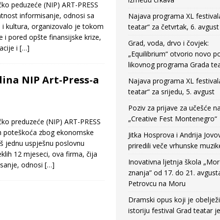
o peduzeće (NIP) ART-PRESS
latnost informisanje, odnosi sa
Najava programa XL festival
 i kultura, organizovalo je tokom
teatar“ za četvrtak, 6. avgust
 i pored opšte finansijske krize,
Grad, voda, drvo i čovjek:
acije i
[…]
„Equilibrium“ otvorio novo po
likovnog programa Grada tea
ina NIP Art-Press-a
Najava programa XL festival
teatar“ za srijedu, 5. avgust
Poziv za prijave za učešće n
„Creative Fest Montenegro“
o preduzeće (NIP) ART-PRESS
ih poteškoća zbog ekonomske
Jitka Hosprova i Andrija Jovo
još jednu uspješnu poslovnu
priredili veče vrhunske muzik
lih 12 mjeseci, ova firma, čija
Inovativna ljetnja škola „Mo
misanje, odnosi
[…]
znanja” od 17. do 21. avgust
Petrovcu na Moru
Dramski opus koji je obeljež
istoriju festival Grad teatar j