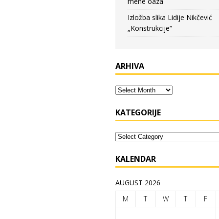
mene oaza
Izložba slika Lidije Nikčević
„Konstrukcije“
ARHIVA
KATEGORIJE
KALENDAR
AUGUST 2026
M
T
W
T
F