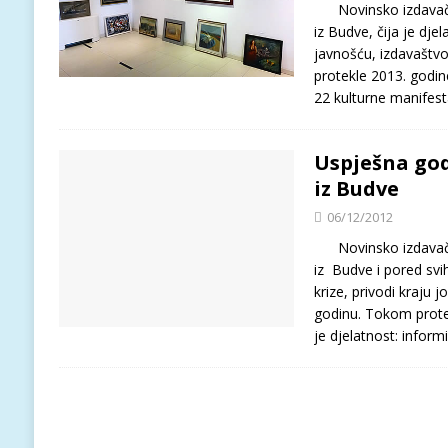
Novinsko izdavačk
iz Budve, čija je dje
javnošću, izdavaštvo
protekle 2013. godine
22 kulturne manifest
Uspješna god
iz Budve
06/12/2012
Novinsko izdavačk
iz Budve i pored sv
krize, privodi kraju 
godinu. Tokom protek
je djelatnost: infor