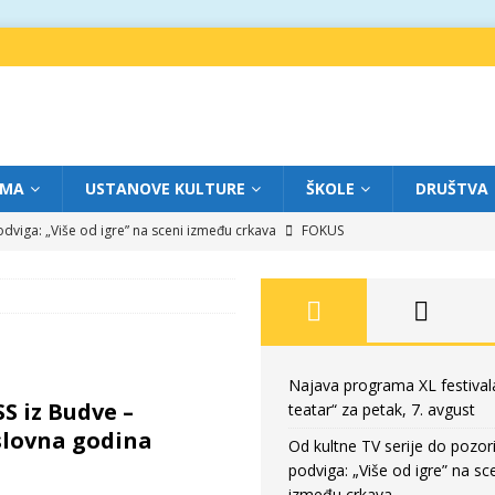
IMA
USTANOVE KULTURE
ŠKOLE
DRUŠTVA
dviga: „Više od igre” na sceni između crkava
FOKUS
atar“ za četvrtak, 6. avgust
FOKUS
ium“ otvorio novo poglavlje likovnog programa Grada teatra
FOKUS
atar“ za srijedu, 5. avgust
FOKUS
eatar“ za petak, 7. avgust
FOKUS
Najava programa XL festival
S iz Budve –
teatar“ za petak, 7. avgust
slovna godina
Od kultne TV serije do pozor
podviga: „Više od igre” na sc
između crkava